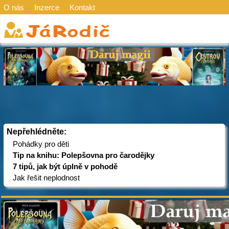
O nás
Inzerce
Kontakt
Nepřehlédněte:
Pohádky pro děti
Tip na knihu: Polepšovna pro čarodějky
7 tipů, jak být úplně v pohodě
Jak řešit neplodnost