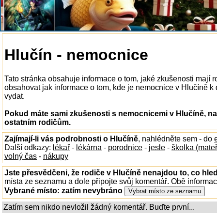
Hlučín - nemocnice
Tato stránka obsahuje informace o tom, jaké zkušenosti mají 
obsahovat jak informace o tom, kde je nemocnice v Hlučíně k di
vydat.
Pokud máte sami zkušenosti s nemocnicemi v Hlučíně, nap
ostatním rodičům.
Zajímají-li vás podrobnosti o Hlučíně
, nahlédněte sem - do
Další odkazy:
lékař
-
lékárna
-
porodnice
-
jesle
-
školka (mate
volný čas
-
nákupy
Jste přesvědčeni, že rodiče v Hlučíně nenajdou to, co hled
místa ze seznamu a dole připojte svůj komentář. Obě informa
Vybrané místo:
zatím nevybráno
Zatím sem nikdo nevložil žádný komentář. Buďte první...