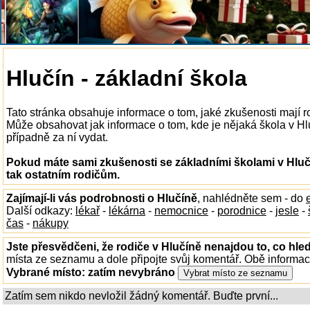
Hlučín - základní škola
Tato stránka obsahuje informace o tom, jaké zkušenosti mají r
Může obsahovat jak informace o tom, kde je nějaká škola v Hluč
případně za ní vydat.
Pokud máte sami zkušenosti se základními školami v Hluč
tak ostatním rodičům.
Zajímají-li vás podrobnosti o Hlučíně
, nahlédněte sem - do
Další odkazy:
lékař
-
lékárna
-
nemocnice
-
porodnice
-
jesle
-
čas
-
nákupy
Jste přesvědčeni, že rodiče v Hlučíně nenajdou to, co hled
místa ze seznamu a dole připojte svůj komentář. Obě informa
Vybrané místo:
zatím nevybráno
Zatím sem nikdo nevložil žádný komentář. Buďte první...