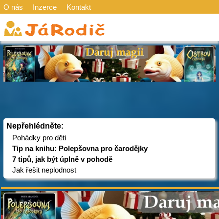
O nás
Inzerce
Kontakt
Nepřehlédněte:
Pohádky pro děti
Tip na knihu: Polepšovna pro čarodějky
7 tipů, jak být úplně v pohodě
Jak řešit neplodnost