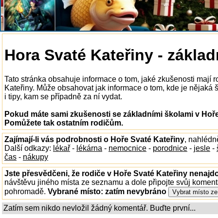
Hora Svaté Kateřiny - základ
Tato stránka obsahuje informace o tom, jaké zkušenosti mají 
Kateřiny. Může obsahovat jak informace o tom, kde je nějaká š
i tipy, kam se případně za ní vydat.
Pokud máte sami zkušenosti se základními školami v Hoře 
Pomůžete tak ostatním rodičům.
Zajímají-li vás podrobnosti o Hoře Svaté Kateřiny
, nahlédn
Další odkazy:
lékař
-
lékárna
-
nemocnice
-
porodnice
-
jesle
-
čas
-
nákupy
Jste přesvědčeni, že rodiče v Hoře Svaté Kateřiny nenajdo
návštěvu jiného místa ze seznamu a dole připojte svůj koment
pohromadě.
Vybrané místo:
zatím nevybráno
Zatím sem nikdo nevložil žádný komentář. Buďte první...