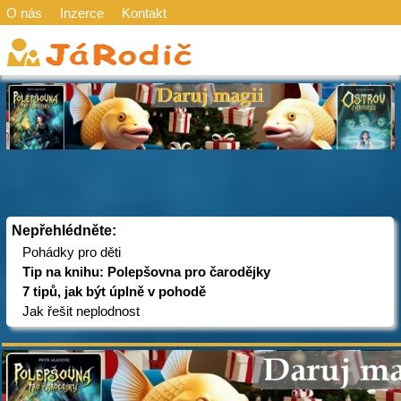
O nás
Inzerce
Kontakt
Nepřehlédněte:
Pohádky pro děti
Tip na knihu: Polepšovna pro čarodějky
7 tipů, jak být úplně v pohodě
Jak řešit neplodnost