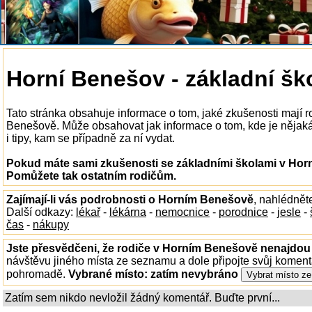
Horní Benešov - základní šk
Tato stránka obsahuje informace o tom, jaké zkušenosti mají 
Benešově. Může obsahovat jak informace o tom, kde je nějaká
i tipy, kam se případně za ní vydat.
Pokud máte sami zkušenosti se základními školami v Horn
Pomůžete tak ostatním rodičům.
Zajímají-li vás podrobnosti o Horním Benešově
, nahlédnět
Další odkazy:
lékař
-
lékárna
-
nemocnice
-
porodnice
-
jesle
-
čas
-
nákupy
Jste přesvědčeni, že rodiče v Horním Benešově nenajdou t
návštěvu jiného místa ze seznamu a dole připojte svůj koment
pohromadě.
Vybrané místo:
zatím nevybráno
Zatím sem nikdo nevložil žádný komentář. Buďte první...