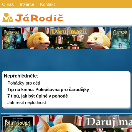
O nás
Inzerce
Kontakt
Nepřehlédněte:
Pohádky pro děti
Tip na knihu: Polepšovna pro čarodějky
7 tipů, jak být úplně v pohodě
Jak řešit neplodnost