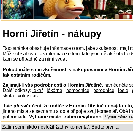
Horní Jiřetín - nákupy
Tato stránka obsahuje informace o tom, jaké zkušenosti mají 
Může obsahovat jak informace o tom, kde jsou nějaké obchody v 
kam se případně za nimi vydat.
Pokud máte sami zkušenosti s nakupováním v Horním Jiřet
tak ostatním rodičům.
Zajímají-li vás podrobnosti o Horním Jiřetíně
, nahlédněte s
Další odkazy:
lékař
-
lékárna
-
nemocnice
-
porodnice
-
jesle
-
škola
-
volný čas
-
Jste přesvědčeni, že rodiče v Horním Jiřetíně nenajdou to,
jiného místa ze seznamu a dole připojte svůj komentář. Obě i
pohromadě.
Vybrané místo:
zatím nevybráno
Zatím sem nikdo nevložil žádný komentář. Buďte první...