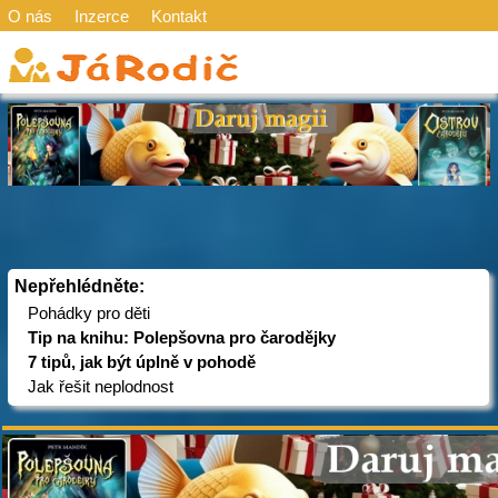
O nás
Inzerce
Kontakt
Nepřehlédněte:
Pohádky pro děti
Tip na knihu: Polepšovna pro čarodějky
7 tipů, jak být úplně v pohodě
Jak řešit neplodnost