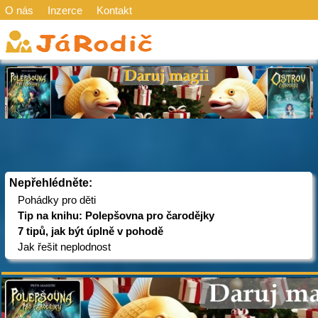
O nás
Inzerce
Kontakt
Nepřehlédněte:
Pohádky pro děti
Tip na knihu: Polepšovna pro čarodějky
7 tipů, jak být úplně v pohodě
Jak řešit neplodnost