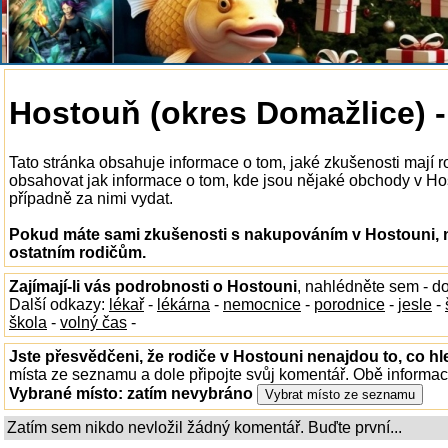
Hostouň (okres Domažlice) 
Tato stránka obsahuje informace o tom, jaké zkušenosti mají
obsahovat jak informace o tom, kde jsou nějaké obchody v Hosto
případně za nimi vydat.
Pokud máte sami zkušenosti s nakupováním v Hostouni, n
ostatním rodičům.
Zajímají-li vás podrobnosti o Hostouni
, nahlédněte sem - d
Další odkazy:
lékař
-
lékárna
-
nemocnice
-
porodnice
-
jesle
-
škola
-
volný čas
-
Jste přesvědčeni, že rodiče v Hostouni nenajdou to, co hl
místa ze seznamu a dole připojte svůj komentář. Obě informa
Vybrané místo:
zatím nevybráno
Zatím sem nikdo nevložil žádný komentář. Buďte první...