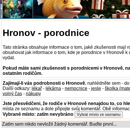
Hronov - porodnice
Tato stránka obsahuje informace o tom, jaké zkušenosti mají 
obsahovat jak informace o tom, kde je porodnice v Hronově k di
vydat.
Pokud máte sami zkušenosti s porodnicemi v Hronově, na
ostatním rodičům.
Zajímají-li vás podrobnosti o Hronově
, nahlédněte sem - d
Další odkazy:
lékař
-
lékárna
-
nemocnice
-
jesle
-
školka (mat
volný čas
-
nákupy
Jste přesvědčeni, že rodiče v Hronově nenajdou to, co hle
místa ze seznamu a dole připojte svůj komentář. Obě informa
Vybrané místo:
zatím nevybráno
Zatím sem nikdo nevložil žádný komentář. Buďte první...