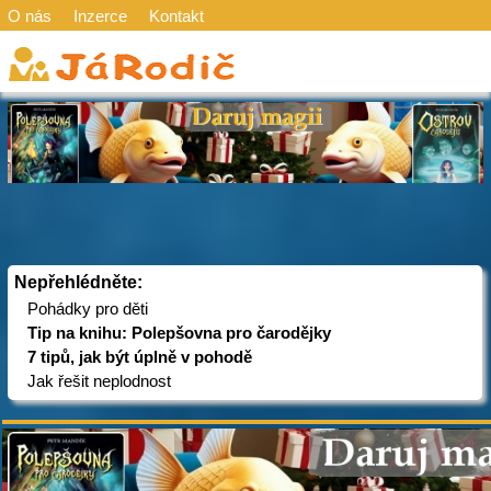
O nás
Inzerce
Kontakt
Nepřehlédněte:
Pohádky pro děti
Tip na knihu: Polepšovna pro čarodějky
7 tipů, jak být úplně v pohodě
Jak řešit neplodnost