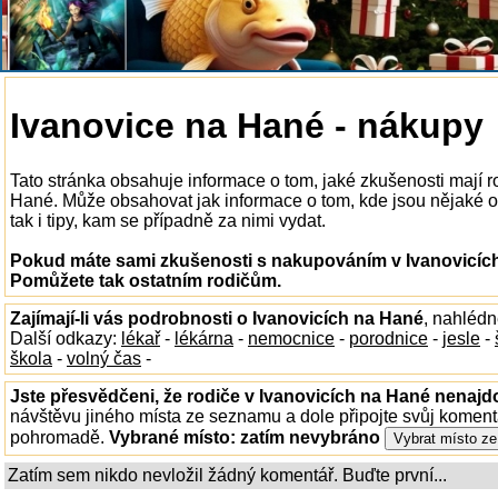
Ivanovice na Hané - nákupy
Tato stránka obsahuje informace o tom, jaké zkušenosti mají 
Hané. Může obsahovat jak informace o tom, kde jsou nějaké o
tak i tipy, kam se případně za nimi vydat.
Pokud máte sami zkušenosti s nakupováním v Ivanovicích 
Pomůžete tak ostatním rodičům.
Zajímají-li vás podrobnosti o Ivanovicích na Hané
, nahléd
Další odkazy:
lékař
-
lékárna
-
nemocnice
-
porodnice
-
jesle
-
škola
-
volný čas
-
Jste přesvědčeni, že rodiče v Ivanovicích na Hané nenajdo
návštěvu jiného místa ze seznamu a dole připojte svůj koment
pohromadě.
Vybrané místo:
zatím nevybráno
Zatím sem nikdo nevložil žádný komentář. Buďte první...