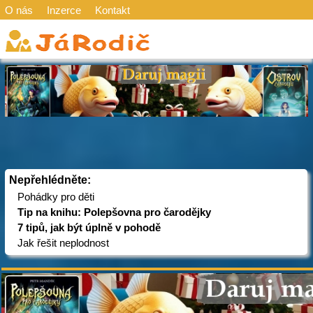
O nás
Inzerce
Kontakt
Nepřehlédněte:
Pohádky pro děti
Tip na knihu: Polepšovna pro čarodějky
7 tipů, jak být úplně v pohodě
Jak řešit neplodnost