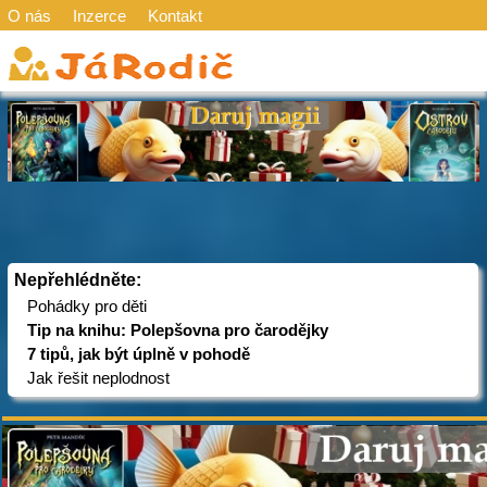
O nás
Inzerce
Kontakt
Nepřehlédněte:
Pohádky pro děti
Tip na knihu: Polepšovna pro čarodějky
7 tipů, jak být úplně v pohodě
Jak řešit neplodnost