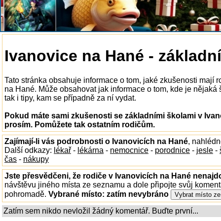
Ivanovice na Hané - základní
Tato stránka obsahuje informace o tom, jaké zkušenosti mají r
na Hané. Může obsahovat jak informace o tom, kde je nějaká š
tak i tipy, kam se případně za ní vydat.
Pokud máte sami zkušenosti se základními školami v Ivano
prosím. Pomůžete tak ostatním rodičům.
Zajímají-li vás podrobnosti o Ivanovicích na Hané
, nahléd
Další odkazy:
lékař
-
lékárna
-
nemocnice
-
porodnice
-
jesle
-
čas
-
nákupy
Jste přesvědčeni, že rodiče v Ivanovicích na Hané nenajdo
návštěvu jiného místa ze seznamu a dole připojte svůj koment
pohromadě.
Vybrané místo:
zatím nevybráno
Zatím sem nikdo nevložil žádný komentář. Buďte první...