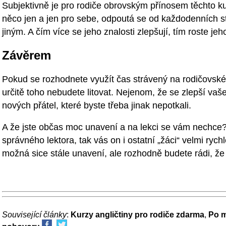
Subjektivně je pro rodiče obrovským přínosem těchto ku
něco jen a jen pro sebe, odpoutá se od každodenních s
jiným. A čím více se jeho znalosti zlepšují, tím roste je
Závěrem
Pokud se rozhodnete využít čas strávený na rodičovsk
určitě toho nebudete litovat. Nejenom, že se zlepší vaš
nových přátel, které byste třeba jinak nepotkali.
A že jste občas moc unavení a na lekci se vám nechce?
správného lektora, tak vás on i ostatní „žáci“ velmi ryc
možná sice stále unavení, ale rozhodně budete rádi, že js
Související články
:
Kurzy angličtiny pro rodiče zdarma
,
Po m