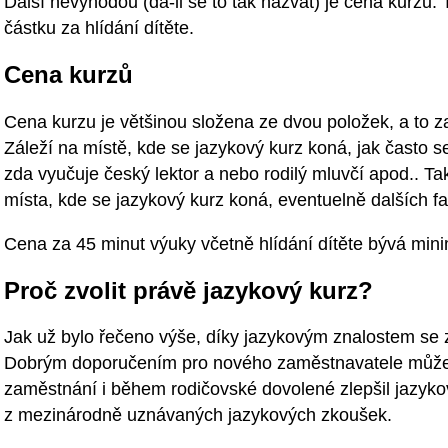
Další nevýhodou (dá-li se to tak nazvat) je cena kurzu.
částku za hlídání dítěte.
Cena kurzů
Cena kurzu je většinou složena ze dvou položek, a to za
Záleží na místě, kde se jazykový kurz koná, jak často s
zda vyučuje český lektor a nebo rodilý mluvčí apod.. Tak
místa, kde se jazykový kurz koná, eventuelně dalších fa
Cena za 45 minut výuky včetně hlídání dítěte bývá mini
Proč zvolit právě jazykový kurz?
Jak už bylo řečeno výše, díky jazykovým znalostem se z
Dobrým doporučením pro nového zaměstnavatele může bý
zaměstnání i během rodičovské dovolené zlepšil jazykov
z mezinárodně uznávaných jazykových zkoušek.