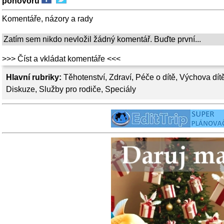
pohovoru
Komentáře, názory a rady
Zatím sem nikdo nevložil žádný komentář. Buďte první...
>>> Číst a vkládat komentáře <<<
Hlavní rubriky:
Těhotenství
,
Zdraví
,
Péče o dítě
,
Výchova dít
Diskuze
,
Služby pro rodiče
,
Speciály