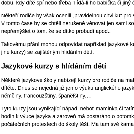
dobu, kdy dítě spí nebo třeba hlídá-li ho babička či jiný 
Někteří rodiče by však ocenili „pravidelnou chvilku“ pro
V tomto čase by se chtěli nerušeně věnovat jen sami s
nepřemýšlet o tom, že se dítko probudí apod..
Takovému přání mohou odpovídat například jazykové ku
jiné kurzy) se zajištěným hlídáním dětí.
Jazykové kurzy s hlídáním dětí
Některé jazykové školy nabízejí kurzy pro rodiče na ma
dítěte. Dnes se nejedná již jen o výuku anglického jazy
němčiny, francouzštiny, španělštiny,…
Tyto kurzy jsou vynikající nápad, neboť maminka či tatí
hodin k výuce jazyka a zároveň má postaráno o potomka
počátečních protestech do školy těší. Má tam své kamará