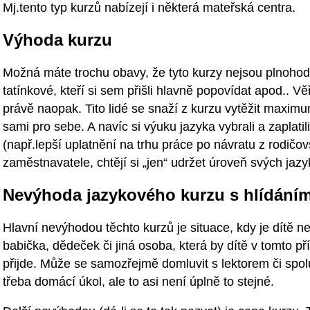
Mj.tento typ kurzů nabízejí i některá mateřská centra.
Výhoda kurzu
Možná máte trochu obavy, že tyto kurzy nejsou plnohod
tatínkové, kteří si sem přišli hlavně popovídat apod.. Vě
právě naopak. Tito lidé se snaží z kurzu vytěžit maximum.
sami pro sebe. A navíc si výuku jazyka vybrali a zaplati
(např.lepší uplatnění na trhu práce po návratu z rodič
zaměstnavatele, chtějí si „jen“ udržet úroveň svých jaz
Nevýhoda jazykového kurzu s hlídáním
Hlavní nevýhodou těchto kurzů je situace, kdy je dítě 
babička, dědeček či jiná osoba, která by dítě v tomto pří
přijde. Může se samozřejmě domluvit s lektorem či spol
třeba domácí úkol, ale to asi není úplně to stejné.