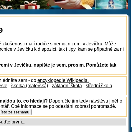
e
é zkušenosti mají rodiče s nemocnicemi v Jevíčku. Může
nice v Jevíčku k dispozici, tak i tipy, kam se případně za ní
mi v Jevíčku, napište je sem, prosím. Pomůžete tak
hlédněte sem - do
encyklopedie Wikipedia.
esle
-
školka (mateřská)
-
základní škola
-
střední škola
-
najdou to, co hledají?
Doporučte jim tedy návštěvu jiného
entář. Obě informace se po odeslání zobrazí pohromadě.
ďte první...