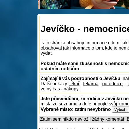
Jevíčko - nemocnic
Tato stránka obsahuje informace o tom, jak
obsahovat jak informace o tom, kde je nemoc
vydat.
Pokud máte sami zkušenosti s nemocnice
ostatním rodičům.
Zajímají-li vás podrobnosti o Jevíčku
, na
Další odkazy:
lékař
-
lékárna
-
porodnice
-
j
volný čas
-
nákupy
Jste přesvědčeni, že rodiče v Jevíčku ne
místa ze seznamu a dole připojte svůj kom
Vybrané místo:
zatím nevybráno
Zatím sem nikdo nevložil žádný komentář. Bu