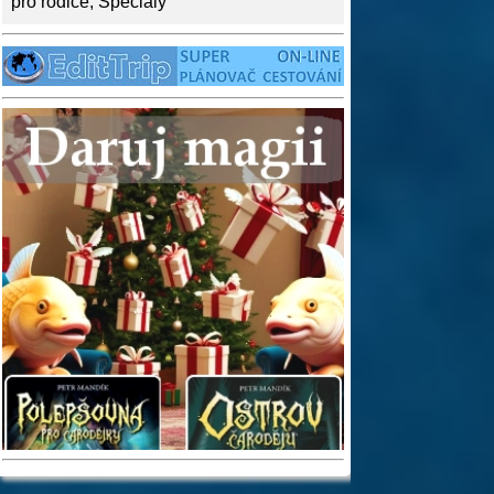
pro rodiče
,
Speciály