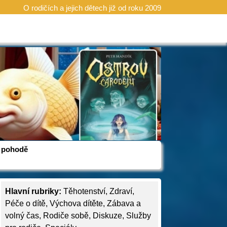
O rodičích a jejich dětech již od roku 2009
 v pohodě
Hlavní rubriky:
Těhotenství
,
Zdraví
,
Péče o dítě
,
Výchova dítěte
,
Zábava a
volný čas
,
Rodiče sobě
,
Diskuze
,
Služby