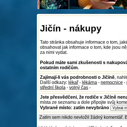
Jičín - nákupy
Tato stránka obsahuje informace o tom, jak
obsahovat jak informace o tom, kde jsou něj
za nimi vydat.
Pokud máte sami zkušenosti s nakupován
ostatním rodičům.
Zajímají-li vás podrobnosti o Jičíně
, nah
Další odkazy:
lékař
-
lékárna
-
nemocnice
-
střední škola
-
volný čas
-
Jste přesvědčeni, že rodiče v Jičíně nena
místa ze seznamu a dole připojte svůj kom
Vybrané místo:
zatím nevybráno
Zatím sem nikdo nevložil žádný komentář. Bu