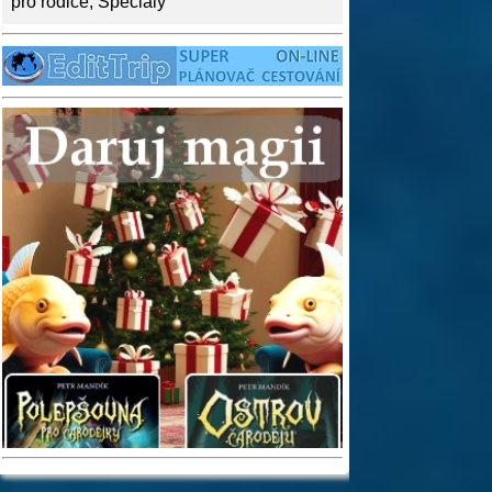
pro rodiče
,
Speciály