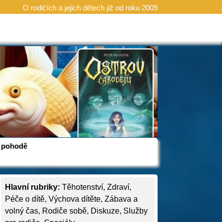
O rodičích a jejich dětech již od roku 2009
 v pohodě
Hlavní rubriky:
Těhotenství
,
Zdraví
,
Péče o dítě
,
Výchova dítěte
,
Zábava a
volný čas
,
Rodiče sobě
,
Diskuze
,
Služby