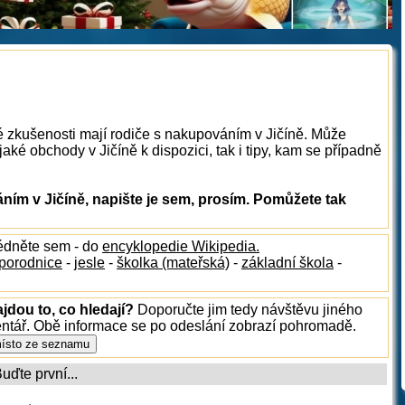
é zkušenosti mají rodiče s nakupováním v Jičíně. Může
aké obchody v Jičíně k dispozici, tak i tipy, kam se případně
ím v Jičíně, napište je sem, prosím. Pomůžete tak
lédněte sem - do
encyklopedie Wikipedia.
porodnice
-
jesle
-
školka (mateřská)
-
základní škola
-
jdou to, co hledají?
Doporučte jim tedy návštěvu jiného
entář. Obě informace se po odeslání zobrazí pohromadě.
ďte první...