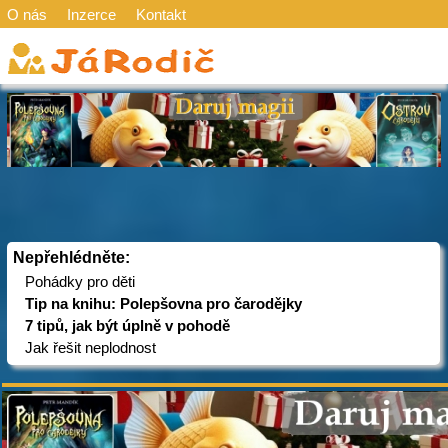
O nás
Inzerce
Kontakt
Nepřehlédněte:
Pohádky pro děti
Tip na knihu: Polepšovna pro čarodějky
7 tipů, jak být úplně v pohodě
Jak řešit neplodnost