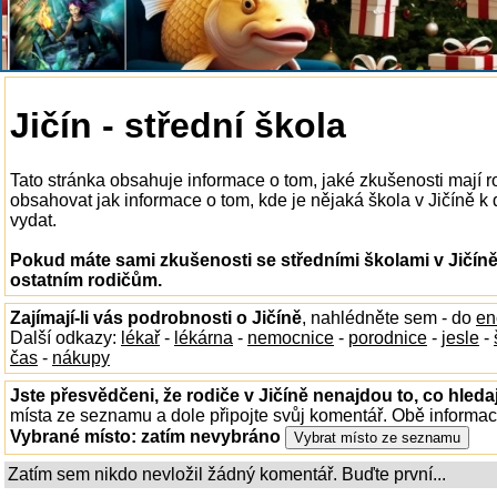
Jičín - střední škola
Tato stránka obsahuje informace o tom, jaké zkušenosti mají r
obsahovat jak informace o tom, kde je nějaká škola v Jičíně k di
vydat.
Pokud máte sami zkušenosti se středními školami v Jičíně
ostatním rodičům.
Zajímají-li vás podrobnosti o Jičíně
, nahlédněte sem - do
en
Další odkazy:
lékař
-
lékárna
-
nemocnice
-
porodnice
-
jesle
-
čas
-
nákupy
Jste přesvědčeni, že rodiče v Jičíně nenajdou to, co hleda
místa ze seznamu a dole připojte svůj komentář. Obě informa
Vybrané místo:
zatím nevybráno
Zatím sem nikdo nevložil žádný komentář. Buďte první...