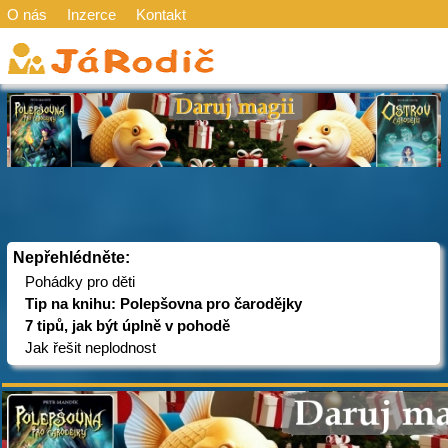
O nás
Inzerce
Kontakt
Nepřehlédněte:
Pohádky pro děti
Tip na knihu: Polepšovna pro čarodějky
7 tipů, jak být úplně v pohodě
Jak řešit neplodnost