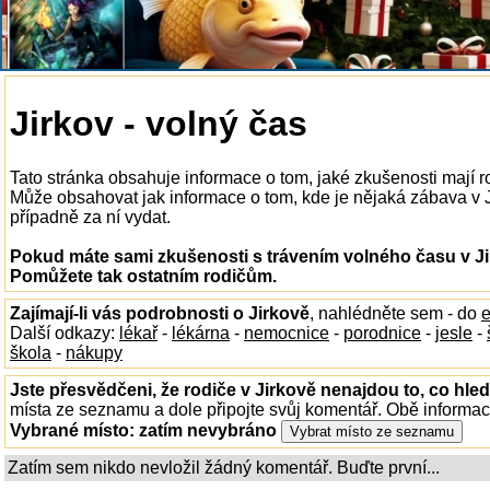
Jirkov - volný čas
Tato stránka obsahuje informace o tom, jaké zkušenosti mají r
Může obsahovat jak informace o tom, kde je nějaká zábava v Jir
případně za ní vydat.
Pokud máte sami zkušenosti s trávením volného času v Jir
Pomůžete tak ostatním rodičům.
Zajímají-li vás podrobnosti o Jirkově
, nahlédněte sem - do
e
Další odkazy:
lékař
-
lékárna
-
nemocnice
-
porodnice
-
jesle
-
škola
-
nákupy
Jste přesvědčeni, že rodiče v Jirkově nenajdou to, co hled
místa ze seznamu a dole připojte svůj komentář. Obě informa
Vybrané místo:
zatím nevybráno
Zatím sem nikdo nevložil žádný komentář. Buďte první...