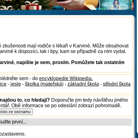
é zkušenosti mají rodiče s lékaři v Karviné. Může obsahovat
arviné k dispozici, tak i tipy, kam se případně za ním vydat.
arviné, napište je sem, prosím. Pomůžete tak ostatním
hlédněte sem - do
encyklopedie Wikipedia.
ice
-
jesle
-
školka (mateřská)
-
základní škola
-
střední škola
najdou to, co hledají?
Doporučte jim tedy návštěvu jiného
entář. Obě informace se po odeslání zobrazí pohromadě.
ďte první...
ozastaveno.