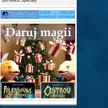
pro rodiče
,
Speciály