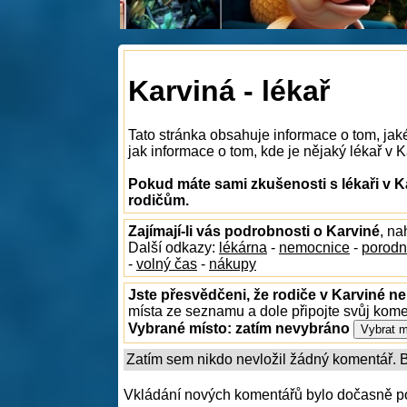
Karviná - lékař
Tato stránka obsahuje informace o tom, jak
jak informace o tom, kde je nějaký lékař v K
Pokud máte sami zkušenosti s lékaři v K
rodičům.
Zajímají-li vás podrobnosti o Karviné
, na
Další odkazy:
lékárna
-
nemocnice
-
porodn
-
volný čas
-
nákupy
Jste přesvědčeni, že rodiče v Karviné ne
místa ze seznamu a dole připojte svůj kom
Vybrané místo:
zatím nevybráno
Zatím sem nikdo nevložil žádný komentář. Bu
Vkládání nových komentářů bylo dočasně p