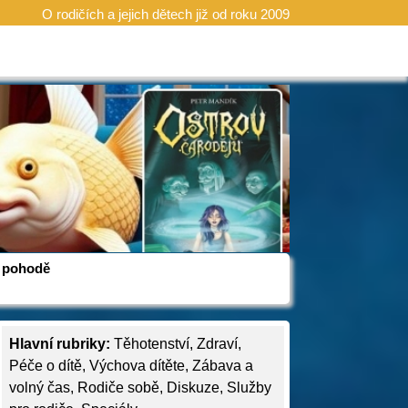
O rodičích a jejich dětech již od roku 2009
 v pohodě
Hlavní rubriky:
Těhotenství
,
Zdraví
,
Péče o dítě
,
Výchova dítěte
,
Zábava a
volný čas
,
Rodiče sobě
,
Diskuze
,
Služby