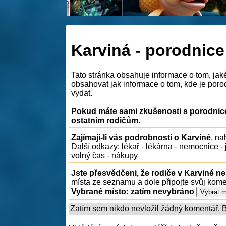
Karviná - porodnice
Tato stránka obsahuje informace o tom, jak
obsahovat jak informace o tom, kde je porodn
vydat.
Pokud máte sami zkušenosti s porodnice
ostatním rodičům.
Zajímají-li vás podrobnosti o Karviné
, na
Další odkazy:
lékař
-
lékárna
-
nemocnice
-
volný čas
-
nákupy
Jste přesvědčeni, že rodiče v Karviné ne
místa ze seznamu a dole připojte svůj kom
Vybrané místo:
zatím nevybráno
Zatím sem nikdo nevložil žádný komentář. Bu