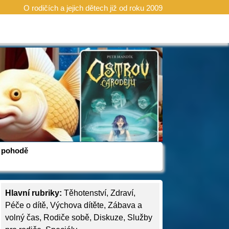
O rodičích a jejich dětech již od roku 2009
 v pohodě
Hlavní rubriky:
Těhotenství
,
Zdraví
,
Péče o dítě
,
Výchova dítěte
,
Zábava a
volný čas
,
Rodiče sobě
,
Diskuze
,
Služby