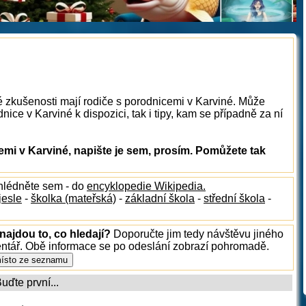
é zkušenosti mají rodiče s porodnicemi v Karviné. Může
ice v Karviné k dispozici, tak i tipy, kam se případně za ní
mi v Karviné, napište je sem, prosím. Pomůžete tak
hlédněte sem - do
encyklopedie Wikipedia.
jesle
-
školka (mateřská)
-
základní škola
-
střední škola
-
najdou to, co hledají?
Doporučte jim tedy návštěvu jiného
entář. Obě informace se po odeslání zobrazí pohromadě.
ďte první...