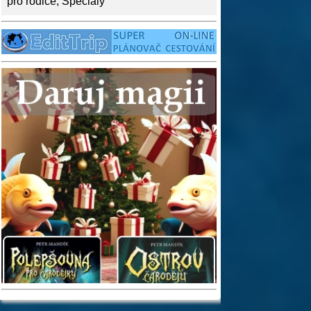
pro rodiče
,
Speciály