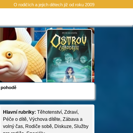
O rodičích a jejich dětech již od roku 2009
 v pohodě
Hlavní rubriky:
Těhotenství
,
Zdraví
,
Péče o dítě
,
Výchova dítěte
,
Zábava a
volný čas
,
Rodiče sobě
,
Diskuze
,
Služby