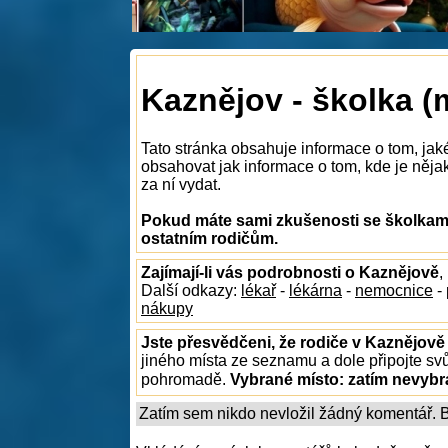
Kaznějov - školka (
Tato stránka obsahuje informace o tom, jak
obsahovat jak informace o tom, kde je nějak
za ní vydat.
Pokud máte sami zkušenosti se školkami
ostatním rodičům.
Zajímají-li vás podrobnosti o Kaznějově
,
Další odkazy:
lékař
-
lékárna
-
nemocnice
-
nákupy
Jste přesvědčeni, že rodiče v Kaznějově 
jiného místa ze seznamu a dole připojte sv
pohromadě.
Vybrané místo:
zatím nevyb
Zatím sem nikdo nevložil žádný komentář. Bu