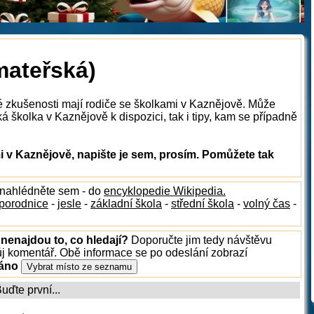
mateřská)
é zkušenosti mají rodiče se školkami v Kaznějově. Může
á školka v Kaznějově k dispozici, tak i tipy, kam se případně
 v Kaznějově, napište je sem, prosím. Pomůžete tak
 nahlédněte sem - do
encyklopedie Wikipedia.
porodnice
-
jesle
-
základní škola
-
střední škola
-
volný čas
-
nenajdou to, co hledají?
Doporučte jim tedy návštěvu
ůj komentář. Obě informace se po odeslání zobrazí
ráno
ďte první...