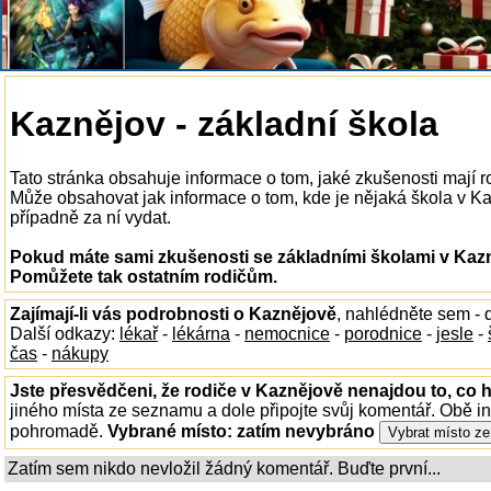
Kaznějov - základní škola
Tato stránka obsahuje informace o tom, jaké zkušenosti mají 
Může obsahovat jak informace o tom, kde je nějaká škola v Kazn
případně za ní vydat.
Pokud máte sami zkušenosti se základními školami v Kazn
Pomůžete tak ostatním rodičům.
Zajímají-li vás podrobnosti o Kaznějově
, nahlédněte sem -
Další odkazy:
lékař
-
lékárna
-
nemocnice
-
porodnice
-
jesle
-
čas
-
nákupy
Jste přesvědčeni, že rodiče v Kaznějově nenajdou to, co h
jiného místa ze seznamu a dole připojte svůj komentář. Obě i
pohromadě.
Vybrané místo:
zatím nevybráno
Zatím sem nikdo nevložil žádný komentář. Buďte první...