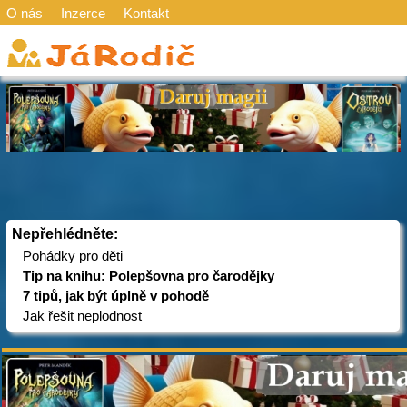
O nás
Inzerce
Kontakt
Nepřehlédněte:
Pohádky pro děti
Tip na knihu: Polepšovna pro čarodějky
7 tipů, jak být úplně v pohodě
Jak řešit neplodnost