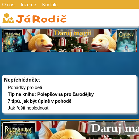
O nás
Inzerce
Kontakt
Nepřehlédněte:
Pohádky pro děti
Tip na knihu: Polepšovna pro čarodějky
7 tipů, jak být úplně v pohodě
Jak řešit neplodnost