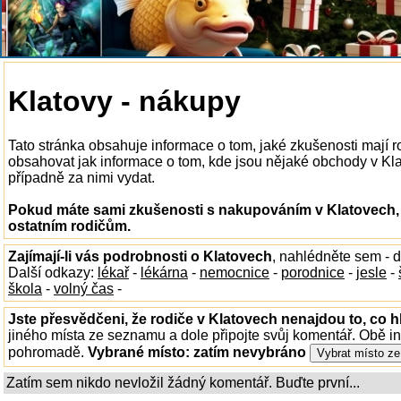
Klatovy - nákupy
Tato stránka obsahuje informace o tom, jaké zkušenosti mají
obsahovat jak informace o tom, kde jsou nějaké obchody v Klato
případně za nimi vydat.
Pokud máte sami zkušenosti s nakupováním v Klatovech, 
ostatním rodičům.
Zajímají-li vás podrobnosti o Klatovech
, nahlédněte sem - 
Další odkazy:
lékař
-
lékárna
-
nemocnice
-
porodnice
-
jesle
-
škola
-
volný čas
-
Jste přesvědčeni, že rodiče v Klatovech nenajdou to, co h
jiného místa ze seznamu a dole připojte svůj komentář. Obě i
pohromadě.
Vybrané místo:
zatím nevybráno
Zatím sem nikdo nevložil žádný komentář. Buďte první...