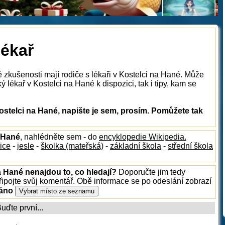
lékař
 zkušenosti mají rodiče s lékaři v Kostelci na Hané. Může
 lékař v Kostelci na Hané k dispozici, tak i tipy, kam se
ostelci na Hané, napište je sem, prosím. Pomůžete tak
a Hané
, nahlédněte sem - do
encyklopedie Wikipedia.
ice
-
jesle
-
školka (mateřská)
-
základní škola
-
střední škola
a Hané nenajdou to, co hledají?
Doporučte jim tedy
ipojte svůj komentář. Obě informace se po odeslání zobrazí
ráno
ďte první...