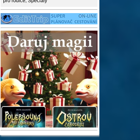
pro rodiče
,
Speciály