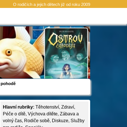
O rodičích a jejich dětech již od roku 2009
 v pohodě
Hlavní rubriky:
Těhotenství
,
Zdraví
,
Péče o dítě
,
Výchova dítěte
,
Zábava a
volný čas
,
Rodiče sobě
,
Diskuze
,
Služby