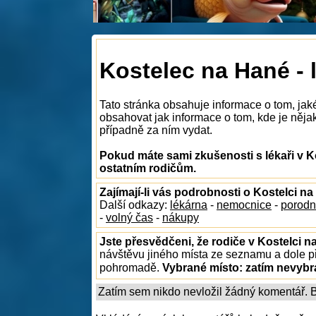
Kostelec na Hané - 
Tato stránka obsahuje informace o tom, jaké
obsahovat jak informace o tom, kde je nějaký
případně za ním vydat.
Pokud máte sami zkušenosti s lékaři v K
ostatním rodičům.
Zajímají-li vás podrobnosti o Kostelci n
Další odkazy:
lékárna
-
nemocnice
-
porodn
-
volný čas
-
nákupy
Jste přesvědčeni, že rodiče v Kostelci n
návštěvu jiného místa ze seznamu a dole př
pohromadě.
Vybrané místo:
zatím nevyb
Zatím sem nikdo nevložil žádný komentář. Bu