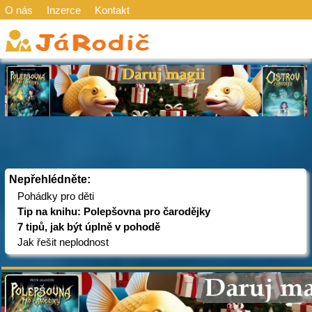
O nás
Inzerce
Kontakt
Nepřehlédněte:
Pohádky pro děti
Tip na knihu: Polepšovna pro čarodějky
7 tipů, jak být úplně v pohodě
Jak řešit neplodnost