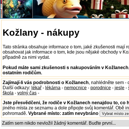
Kožlany - nákupy
Tato stránka obsahuje informace o tom, jaké zkušenosti mají
obsahovat jak informace o tom, kde jsou nějaké obchody v Kožl
případně za nimi vydat.
Pokud máte sami zkušenosti s nakupováním v Kožlanech, 
ostatním rodičům.
Zajímají-li vás podrobnosti o Kožlanech
, nahlédněte sem -
Další odkazy:
lékař
-
lékárna
-
nemocnice
-
porodnice
-
jesle
-
škola
-
volný čas
-
Jste přesvědčeni, že rodiče v Kožlanech nenajdou to, co h
jiného místa ze seznamu a dole připojte svůj komentář. Obě i
pohromadě.
Vybrané místo:
zatím nevybráno
Zatím sem nikdo nevložil žádný komentář. Buďte první...