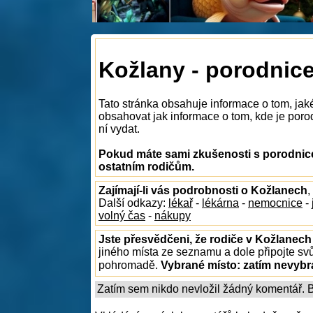
Kožlany - porodnic
Tato stránka obsahuje informace o tom, jak
obsahovat jak informace o tom, kde je porod
ní vydat.
Pokud máte sami zkušenosti s porodnice
ostatním rodičům.
Zajímají-li vás podrobnosti o Kožlanech
,
Další odkazy:
lékař
-
lékárna
-
nemocnice
-
volný čas
-
nákupy
Jste přesvědčeni, že rodiče v Kožlanech 
jiného místa ze seznamu a dole připojte sv
pohromadě.
Vybrané místo:
zatím nevyb
Zatím sem nikdo nevložil žádný komentář. Bu