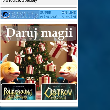
pro rodiče
,
Speciály