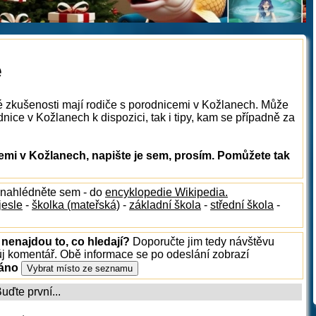
e
é zkušenosti mají rodiče s porodnicemi v Kožlanech. Může
nice v Kožlanech k dispozici, tak i tipy, kam se případně za
mi v Kožlanech, napište je sem, prosím. Pomůžete tak
 nahlédněte sem - do
encyklopedie Wikipedia.
jesle
-
školka (mateřská)
-
základní škola
-
střední škola
-
nenajdou to, co hledají?
Doporučte jim tedy návštěvu
ůj komentář. Obě informace se po odeslání zobrazí
ráno
ďte první...