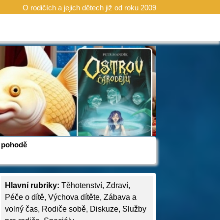
O rodičích a jejich dětech již od roku 2009
 v pohodě
Hlavní rubriky:
Těhotenství
,
Zdraví
,
Péče o dítě
,
Výchova dítěte
,
Zábava a
volný čas
,
Rodiče sobě
,
Diskuze
,
Služby