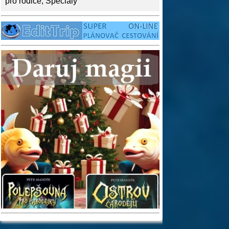
pro rodiče
,
Speciály