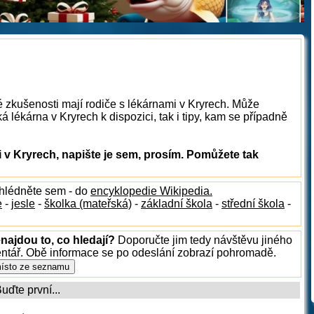
é zkušenosti mají rodiče s lékárnami v Kryrech. Může
 lékárna v Kryrech k dispozici, tak i tipy, kam se případně
v Kryrech, napište je sem, prosím. Pomůžete tak
ahlédněte sem - do
encyklopedie Wikipedia.
e
-
jesle
-
školka (mateřská)
-
základní škola
-
střední škola
-
najdou to, co hledají?
Doporučte jim tedy návštěvu jiného
entář. Obě informace se po odeslání zobrazí pohromadě.
ďte první...