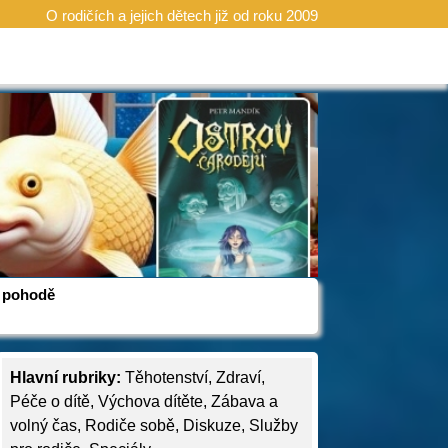
O rodičích a jejich dětech již od roku 2009
 v pohodě
Hlavní rubriky:
Těhotenství
,
Zdraví
,
Péče o dítě
,
Výchova dítěte
,
Zábava a
volný čas
,
Rodiče sobě
,
Diskuze
,
Služby