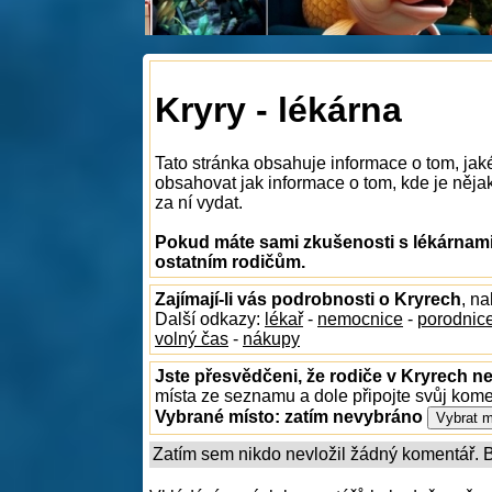
Kryry - lékárna
Tato stránka obsahuje informace o tom, jak
obsahovat jak informace o tom, kde je nějaká
za ní vydat.
Pokud máte sami zkušenosti s lékárnami 
ostatním rodičům.
Zajímají-li vás podrobnosti o Kryrech
, n
Další odkazy:
lékař
-
nemocnice
-
porodnic
volný čas
-
nákupy
Jste přesvědčeni, že rodiče v Kryrech ne
místa ze seznamu a dole připojte svůj kom
Vybrané místo:
zatím nevybráno
Zatím sem nikdo nevložil žádný komentář. Bu