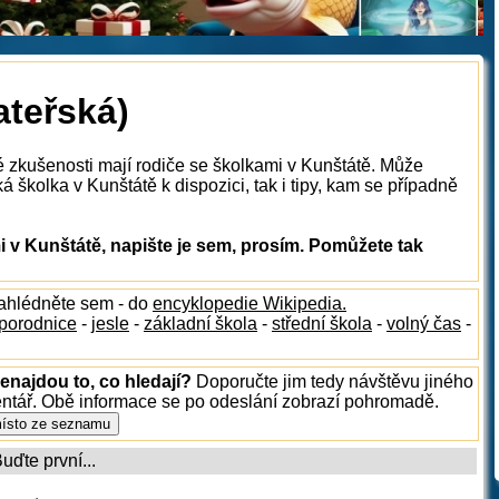
ateřská)
é zkušenosti mají rodiče se školkami v Kunštátě. Může
 školka v Kunštátě k dispozici, tak i tipy, kam se případně
 v Kunštátě, napište je sem, prosím. Pomůžete tak
nahlédněte sem - do
encyklopedie Wikipedia.
porodnice
-
jesle
-
základní škola
-
střední škola
-
volný čas
-
enajdou to, co hledají?
Doporučte jim tedy návštěvu jiného
entář. Obě informace se po odeslání zobrazí pohromadě.
ďte první...