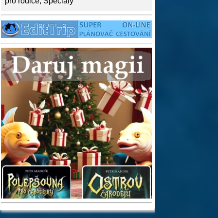
pro rodiče
,
Speciály