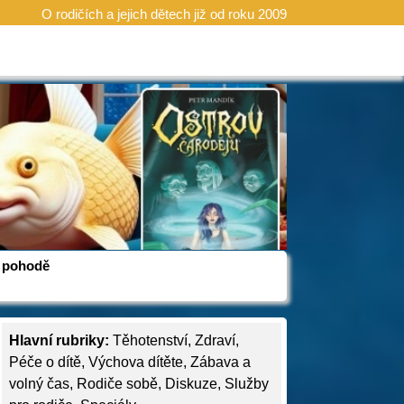
O rodičích a jejich dětech již od roku 2009
 v pohodě
Hlavní rubriky:
Těhotenství
,
Zdraví
,
Péče o dítě
,
Výchova dítěte
,
Zábava a
volný čas
,
Rodiče sobě
,
Diskuze
,
Služby