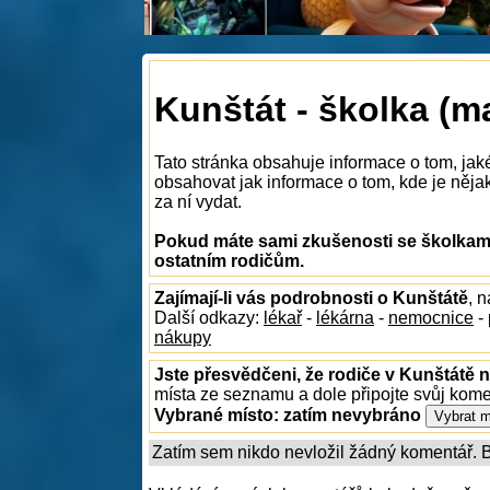
Kunštát - školka (m
Tato stránka obsahuje informace o tom, jak
obsahovat jak informace o tom, kde je nějaká
za ní vydat.
Pokud máte sami zkušenosti se školkami
ostatním rodičům.
Zajímají-li vás podrobnosti o Kunštátě
, 
Další odkazy:
lékař
-
lékárna
-
nemocnice
-
nákupy
Jste přesvědčeni, že rodiče v Kunštátě n
místa ze seznamu a dole připojte svůj kom
Vybrané místo:
zatím nevybráno
Zatím sem nikdo nevložil žádný komentář. Bu