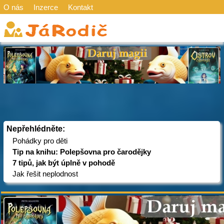
O nás
Inzerce
Kontakt
Nepřehlédněte:
Pohádky pro děti
Tip na knihu: Polepšovna pro čarodějky
7 tipů, jak být úplně v pohodě
Jak řešit neplodnost