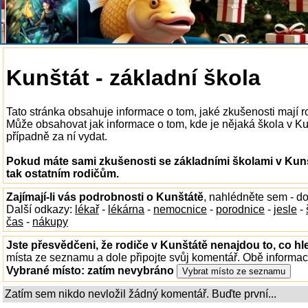
Kunštát - základní škola
Tato stránka obsahuje informace o tom, jaké zkušenosti mají r
Může obsahovat jak informace o tom, kde je nějaká škola v Kunš
případně za ní vydat.
Pokud máte sami zkušenosti se základními školami v Kunš
tak ostatním rodičům.
Zajímají-li vás podrobnosti o Kunštátě
, nahlédněte sem - d
Další odkazy:
lékař
-
lékárna
-
nemocnice
-
porodnice
-
jesle
-
čas
-
nákupy
Jste přesvědčeni, že rodiče v Kunštátě nenajdou to, co hl
místa ze seznamu a dole připojte svůj komentář. Obě informa
Vybrané místo:
zatím nevybráno
Zatím sem nikdo nevložil žádný komentář. Buďte první...