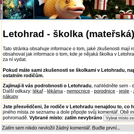
Letohrad - školka (mateřská
Tato stránka obsahuje informace o tom, jaké zkušenosti mají 
obsahovat jak informace o tom, kde je nějaká školka v Letohrad
za ní vydat.
Pokud máte sami zkušenosti se školkami v Letohradu, nap
ostatním rodičům.
Zajímají-li vás podrobnosti o Letohradu
, nahlédněte sem -
Další odkazy:
lékař
-
lékárna
-
nemocnice
-
porodnice
-
jesle
-
nákupy
Jste přesvědčeni, že rodiče v Letohradu nenajdou to, co h
jiného místa ze seznamu a dole připojte svůj komentář. Obě i
pohromadě.
Vybrané místo:
zatím nevybráno
Zatím sem nikdo nevložil žádný komentář. Buďte první...