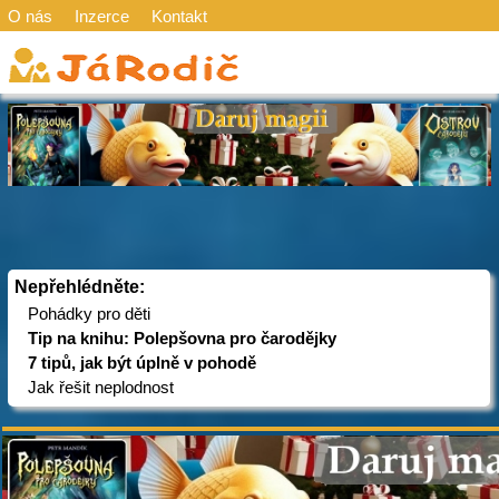
O nás
Inzerce
Kontakt
Nepřehlédněte:
Pohádky pro děti
Tip na knihu: Polepšovna pro čarodějky
7 tipů, jak být úplně v pohodě
Jak řešit neplodnost