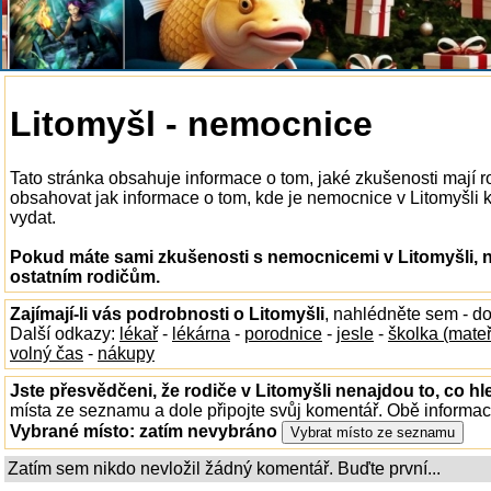
Litomyšl - nemocnice
Tato stránka obsahuje informace o tom, jaké zkušenosti mají 
obsahovat jak informace o tom, kde je nemocnice v Litomyšli k d
vydat.
Pokud máte sami zkušenosti s nemocnicemi v Litomyšli, n
ostatním rodičům.
Zajímají-li vás podrobnosti o Litomyšli
, nahlédněte sem - d
Další odkazy:
lékař
-
lékárna
-
porodnice
-
jesle
-
školka (mate
volný čas
-
nákupy
Jste přesvědčeni, že rodiče v Litomyšli nenajdou to, co hl
místa ze seznamu a dole připojte svůj komentář. Obě informa
Vybrané místo:
zatím nevybráno
Zatím sem nikdo nevložil žádný komentář. Buďte první...