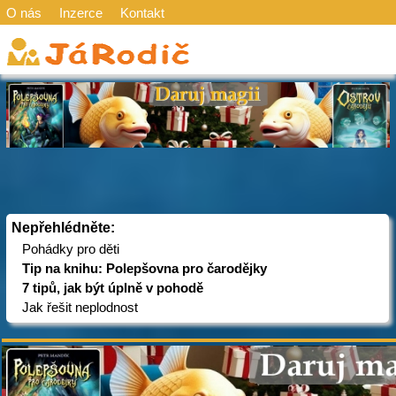
O nás
Inzerce
Kontakt
Nepřehlédněte:
Pohádky pro děti
Tip na knihu: Polepšovna pro čarodějky
7 tipů, jak být úplně v pohodě
Jak řešit neplodnost