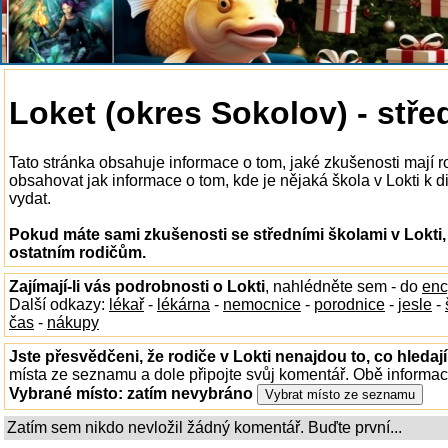
Loket (okres Sokolov) - stře
Tato stránka obsahuje informace o tom, jaké zkušenosti mají r
obsahovat jak informace o tom, kde je nějaká škola v Lokti k dis
vydat.
Pokud máte sami zkušenosti se středními školami v Lokti,
ostatním rodičům.
Zajímají-li vás podrobnosti o Lokti
, nahlédněte sem - do
enc
Další odkazy:
lékař
-
lékárna
-
nemocnice
-
porodnice
-
jesle
-
čas
-
nákupy
Jste přesvědčeni, že rodiče v Lokti nenajdou to, co hledaj
místa ze seznamu a dole připojte svůj komentář. Obě informa
Vybrané místo:
zatím nevybráno
Zatím sem nikdo nevložil žádný komentář. Buďte první...