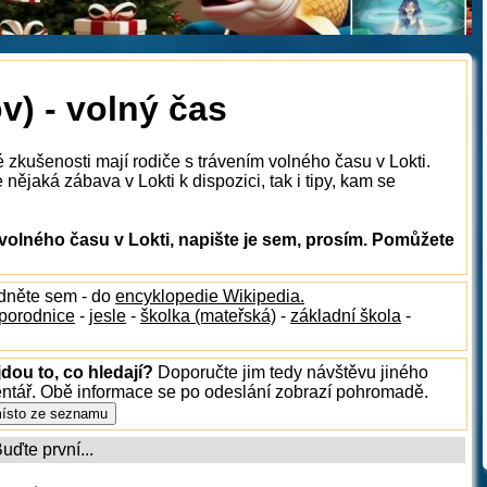
v) - volný čas
 zkušenosti mají rodiče s trávením volného času v Lokti.
nějaká zábava v Lokti k dispozici, tak i tipy, kam se
volného času v Lokti, napište je sem, prosím. Pomůžete
édněte sem - do
encyklopedie Wikipedia.
porodnice
-
jesle
-
školka (mateřská)
-
základní škola
-
dou to, co hledají?
Doporučte jim tedy návštěvu jiného
entář. Obě informace se po odeslání zobrazí pohromadě.
ďte první...