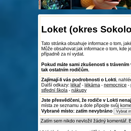
Loket (okres Sokolo
Tato stránka obsahuje informace o tom, jaké
Může obsahovat jak informace o tom, kde je 
případně za ní vydat.
Pokud máte sami zkušenosti s trávením 
tak ostatním rodičům.
Zajímají-li vás podrobnosti o Lokti
, nahl
Další odkazy:
lékař
-
lékárna
-
nemocnice
-
střední škola
-
nákupy
Jste přesvědčeni, že rodiče v Lokti nenaj
místa ze seznamu a dole připojte svůj kom
Vybrané místo:
zatím nevybráno
Zatím sem nikdo nevložil žádný komentář. Bu