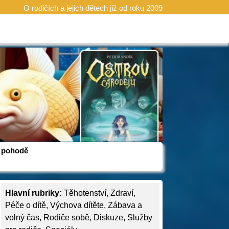
O rodičích a jejich dětech již od roku 2009
 v pohodě
Hlavní rubriky:
Těhotenství
,
Zdraví
,
Péče o dítě
,
Výchova dítěte
,
Zábava a
volný čas
,
Rodiče sobě
,
Diskuze
,
Služby