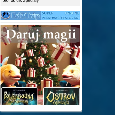
pro rodiče
,
Speciály