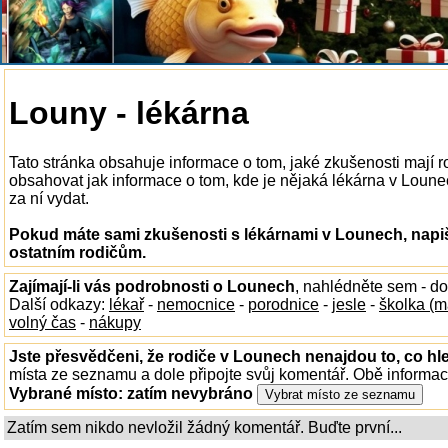
Louny - lékárna
Tato stránka obsahuje informace o tom, jaké zkušenosti mají 
obsahovat jak informace o tom, kde je nějaká lékárna v Lounech
za ní vydat.
Pokud máte sami zkušenosti s lékárnami v Lounech, napiš
ostatním rodičům.
Zajímají-li vás podrobnosti o Lounech
, nahlédněte sem - d
Další odkazy:
lékař
-
nemocnice
-
porodnice
-
jesle
-
školka (m
volný čas
-
nákupy
Jste přesvědčeni, že rodiče v Lounech nenajdou to, co hl
místa ze seznamu a dole připojte svůj komentář. Obě informa
Vybrané místo:
zatím nevybráno
Zatím sem nikdo nevložil žádný komentář. Buďte první...