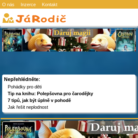
O nás
Inzerce
Kontakt
Nepřehlédněte:
Pohádky pro děti
Tip na knihu: Polepšovna pro čarodějky
7 tipů, jak být úplně v pohodě
Jak řešit neplodnost