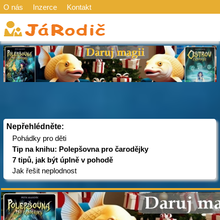
O nás
Inzerce
Kontakt
Nepřehlédněte:
Pohádky pro děti
Tip na knihu: Polepšovna pro čarodějky
7 tipů, jak být úplně v pohodě
Jak řešit neplodnost