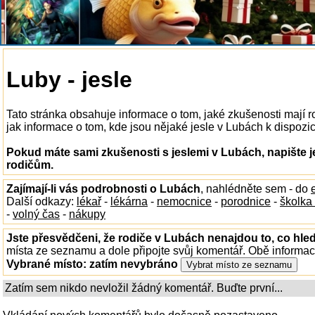
Luby - jesle
Tato stránka obsahuje informace o tom, jaké zkušenosti mají 
jak informace o tom, kde jsou nějaké jesle v Lubách k dispozici
Pokud máte sami zkušenosti s jeslemi v Lubách, napište 
rodičům.
Zajímají-li vás podrobnosti o Lubách
, nahlédněte sem - do
Další odkazy:
lékař
-
lékárna
-
nemocnice
-
porodnice
-
školka
-
volný čas
-
nákupy
Jste přesvědčeni, že rodiče v Lubách nenajdou to, co hled
místa ze seznamu a dole připojte svůj komentář. Obě informa
Vybrané místo:
zatím nevybráno
Zatím sem nikdo nevložil žádný komentář. Buďte první...