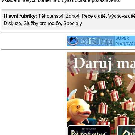
Vkládání nových komentářů bylo dočasně pozastaveno.
Hlavní rubriky:
Těhotenství
,
Zdraví
,
Péče o dítě
,
Výchova dít
Diskuze
,
Služby pro rodiče
,
Speciály