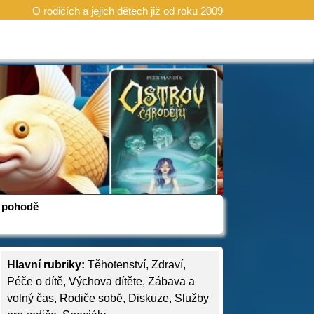
O rodičích a jejich dětech již od roku 2009
 v pohodě
Hlavní rubriky:
Těhotenství
,
Zdraví
,
Péče o dítě
,
Výchova dítěte
,
Zábava a
volný čas
,
Rodiče sobě
,
Diskuze
,
Služby