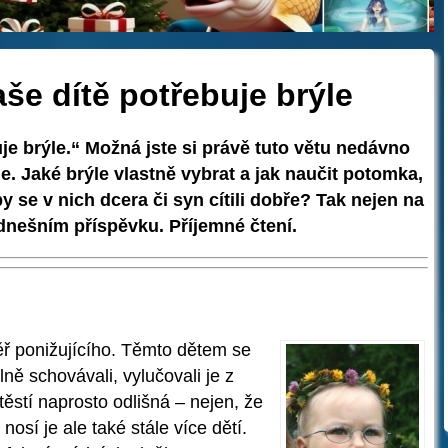
še dítě potřebuje brýle
je brýle.“ Možná jste si právě tuto větu nedávno
ále. Jaké brýle vlastně vybrat a jak naučit potomka,
y se v nich dcera či syn cítili dobře? Tak nejen na
nešním příspěvku. Příjemné čtení.
ěř ponižujícího. Těmto dětem se
lně schovávali, vylučovali je z
těstí naprosto odlišná – nejen, že
nosí je ale také stále více dětí.