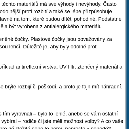
 těchto materiálů má své výhody i nevýhody. Často
dolnější proti rozbití a také se lépe přizpůsobuje
hlavně na tom, které budou dítěti pohodlné. Podstatné
 měla být vyrobena z antialergického materiálu.
leněné čočky. Plastové čočky jsou považovány za
sou lehčí. Důležité je, aby byly odolné proti
příklad antireflexní vrstva, UV filtr, ztenčený materiál a
se brýle rozbijí či poškodí, a proto je fajn mít náhradní.
e s tím vyrovnali – bylo to lehlé, anebo se vám ostatní
 vybíral – rodiče či jste měli možnost volby? A co vaše
o pro ně složité nebo to berou naprosto v pohodě?