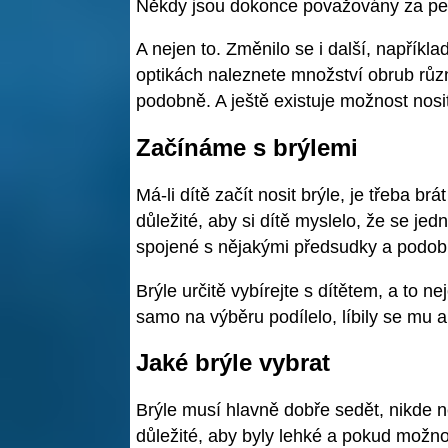
Někdy jsou dokonce považovány za per
A nejen to. Změnilo se i další, napříkl
optikách naleznete množství obrub různ
podobně. A ještě existuje možnost nosit
Začínáme s brýlemi
Má-li dítě začít nosit brýle, je třeba b
důležité, aby si dítě myslelo, že se j
spojené s nějakými předsudky a podob
Brýle určitě vybírejte s dítětem, a to n
samo na výběru podílelo, líbily se mu a
Jaké brýle vybrat
Brýle musí hlavně dobře sedět, nikde net
důležité, aby byly lehké a pokud možno 