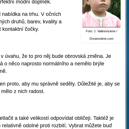
fektní módní doplněk.
ad nabídka na trhu. V očních
ých druhů, barev, kvality a
 kontaktní čočky.
Foto: J. Vaitkeviciene /
Dreamstime.com
rát v úvahu, že to pro něj bude obrovská změna. Je
edná o něco naprosto normálního a nemělo brýle
ně.
ejen proto, aby mu správně seděly. Důležité je, aby se
 mělo z nich radost.
lačit a také velikostí odpovídat obličeji. Taktéž je
relativně odolné proti rozbití. Vybrat můžete buď