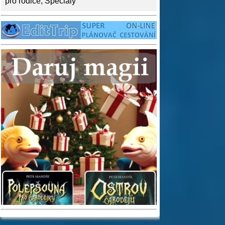
pro rodiče
,
Speciály