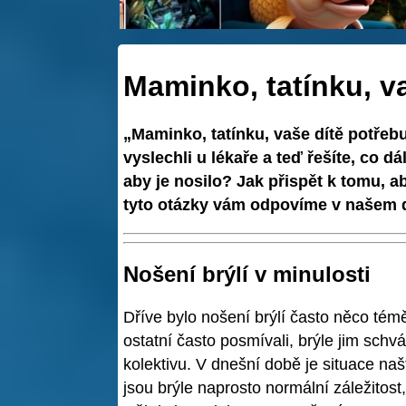
Maminko, tatínku, va
„Maminko, tatínku, vaše dítě potřebu
vyslechli u lékaře a teď řešíte, co d
aby je nosilo? Jak přispět k tomu, ab
tyto otázky vám odpovíme v našem d
Nošení brýlí v minulosti
Dříve bylo nošení brýlí často něco tém
ostatní často posmívali, brýle jim schvá
kolektivu. V dnešní době je situace naš
jsou brýle naprosto normální záležitost, 