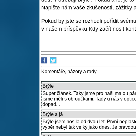
Napište nám vaše zkušenosti, zážitky a 
Pokud by jste se rozhodli pořídit svém
v našem příspěvku
Kdy začít nosit kon
Komentáře, názory a rady
Brýle
Super článek. Taky jsme pro naši malou pár
jsme měli s obroučkami. Tady u nás v optic
dopad...
Brýle a já
Brýle jsem nosila od dvou let. První neplas
výběr nebyl tak velký jako dnes. Je pravdou