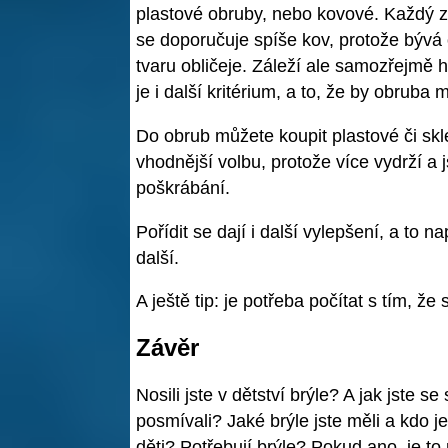
plastové obruby, nebo kovové. Každý z
se doporučuje spíše kov, protože bývá o
tvaru obličeje. Záleží ale samozřejmě 
je i další kritérium, a to, že by obruba
Do obrub můžete koupit plastové či sk
vhodnější volbu, protože více vydrží a j
poškrábání.
Pořídit se dají i další vylepšení, a to na
další.
A ještě tip: je potřeba počítat s tím, že 
Závěr
Nosili jste v dětství brýle? A jak jste s
posmívali? Jaké brýle jste měli a kdo je
děti? Potřebují brýle? Pokud ano, je t