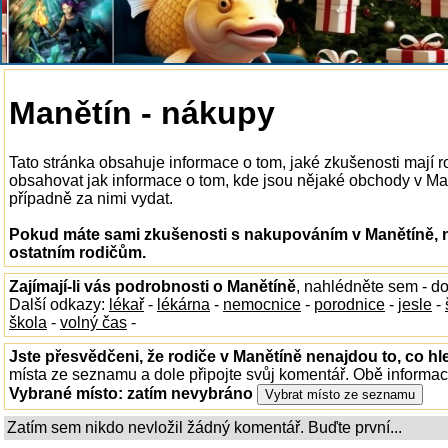
Manětín - nákupy
Tato stránka obsahuje informace o tom, jaké zkušenosti mají
obsahovat jak informace o tom, kde jsou nějaké obchody v Manět
případně za nimi vydat.
Pokud máte sami zkušenosti s nakupováním v Manětíně, n
ostatním rodičům.
Zajímají-li vás podrobnosti o Manětíně
, nahlédněte sem - d
Další odkazy:
lékař
-
lékárna
-
nemocnice
-
porodnice
-
jesle
-
škola
-
volný čas
-
Jste přesvědčeni, že rodiče v Manětíně nenajdou to, co hl
místa ze seznamu a dole připojte svůj komentář. Obě informa
Vybrané místo:
zatím nevybráno
Zatím sem nikdo nevložil žádný komentář. Buďte první...