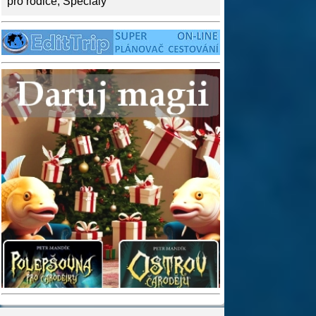
pro rodiče
,
Speciály