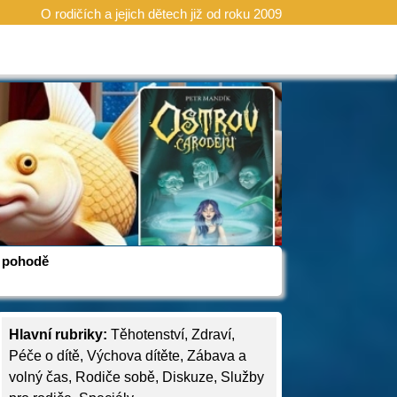
O rodičích a jejich dětech již od roku 2009
 v pohodě
Hlavní rubriky:
Těhotenství
,
Zdraví
,
Péče o dítě
,
Výchova dítěte
,
Zábava a
volný čas
,
Rodiče sobě
,
Diskuze
,
Služby