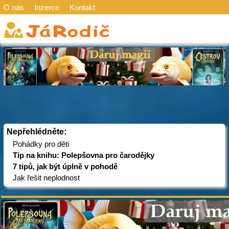
O nás
Inzerce
Kontakt
Nepřehlédněte:
Pohádky pro děti
Tip na knihu: Polepšovna pro čarodějky
7 tipů, jak být úplně v pohodě
Jak řešit neplodnost