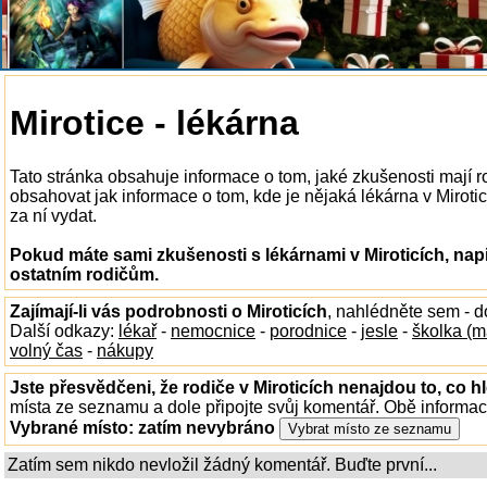
Mirotice - lékárna
Tato stránka obsahuje informace o tom, jaké zkušenosti mají r
obsahovat jak informace o tom, kde je nějaká lékárna v Miroticí
za ní vydat.
Pokud máte sami zkušenosti s lékárnami v Miroticích, nap
ostatním rodičům.
Zajímají-li vás podrobnosti o Miroticích
, nahlédněte sem - 
Další odkazy:
lékař
-
nemocnice
-
porodnice
-
jesle
-
školka (m
volný čas
-
nákupy
Jste přesvědčeni, že rodiče v Miroticích nenajdou to, co h
místa ze seznamu a dole připojte svůj komentář. Obě informa
Vybrané místo:
zatím nevybráno
Zatím sem nikdo nevložil žádný komentář. Buďte první...