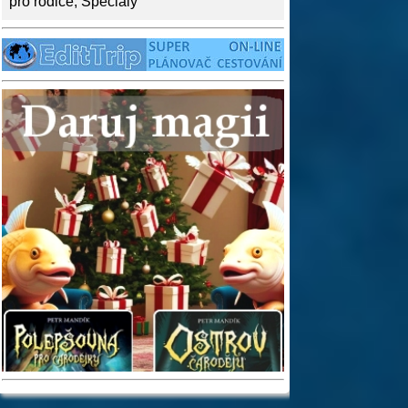
pro rodiče
,
Speciály