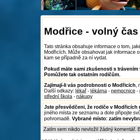
Modřice - volný čas
Tato stránka obsahuje informace o tom, jak
Modřicích. Může obsahovat jak informace o t
kam se případně za ní vydat.
Pokud máte sami zkušenosti s trávením v
Pomůžete tak ostatním rodičům.
Zajímají-li vás podrobnosti o Modřicích
,
Další odkazy:
lékař
-
lékárna
-
nemocnice
-
střední škola
-
nákupy
Jste přesvědčeni, že rodiče v Modřicích 
jiného místa ze seznamu a dole připojte sv
pohromadě.
Vybrané místo:
zatím nevyb
Zatím sem nikdo nevložil žádný komentář. Bu