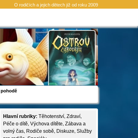
O rodičích a jejich dětech již od roku 2009
 v pohodě
Hlavní rubriky:
Těhotenství
,
Zdraví
,
Péče o dítě
,
Výchova dítěte
,
Zábava a
volný čas
,
Rodiče sobě
,
Diskuze
,
Služby