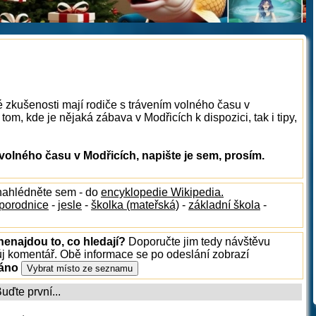
é zkušenosti mají rodiče s trávením volného času v
om, kde je nějaká zábava v Modřicích k dispozici, tak i tipy,
olného času v Modřicích, napište je sem, prosím.
 nahlédněte sem - do
encyklopedie Wikipedia.
porodnice
-
jesle
-
školka (mateřská)
-
základní škola
-
nenajdou to, co hledají?
Doporučte jim tedy návštěvu
ůj komentář. Obě informace se po odeslání zobrazí
ráno
ďte první...