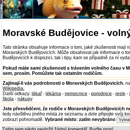
Moravské Budějovice - voln
Tato stránka obsahuje informace o tom, jaké zkušenosti mají r
Moravských Budějovicích. Může obsahovat jak informace o to
Budějovicích k dispozici, tak i tipy, kam se případně za ní vyda
Pokud máte sami zkušenosti s trávením volného času v M
sem, prosím. Pomůžete tak ostatním rodičům.
Zajímají-li vás podrobnosti o Moravských Budějovicích
, n
Wikipedia.
Další odkazy:
lékař
-
lékárna
-
nemocnice
-
porodnice
-
jesle
-
škola
-
nákupy
Jste přesvědčeni, že rodiče v Moravských Budějovicích ne
tedy návštěvu jiného místa ze seznamu a dole připojte svůj k
zobrazí pohromadě.
Vybrané místo:
zatím nevybráno
Zatím sem nikdo nevložil žádný komentář. Buďte první...