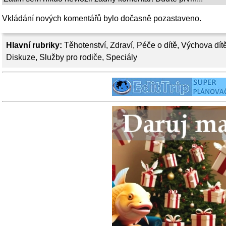
Vkládání nových komentářů bylo dočasně pozastaveno.
Hlavní rubriky:
Těhotenství
,
Zdraví
,
Péče o dítě
,
Výchova dít
Diskuze
,
Služby pro rodiče
,
Speciály