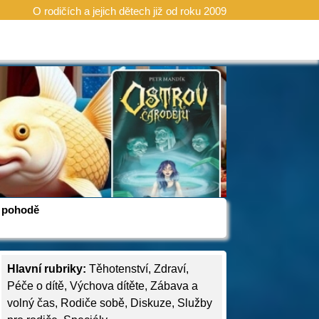
O rodičích a jejich dětech již od roku 2009
 v pohodě
Hlavní rubriky:
Těhotenství
,
Zdraví
,
Péče o dítě
,
Výchova dítěte
,
Zábava a
volný čas
,
Rodiče sobě
,
Diskuze
,
Služby