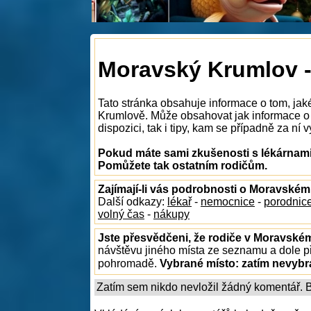
Moravský Krumlov -
Tato stránka obsahuje informace o tom, jak
Krumlově. Může obsahovat jak informace o
dispozici, tak i tipy, kam se případně za ní v
Pokud máte sami zkušenosti s lékárnami
Pomůžete tak ostatním rodičům.
Zajímají-li vás podrobnosti o Moravské
Další odkazy:
lékař
-
nemocnice
-
porodnic
volný čas
-
nákupy
Jste přesvědčeni, že rodiče v Moravské
návštěvu jiného místa ze seznamu a dole př
pohromadě.
Vybrané místo:
zatím nevyb
Zatím sem nikdo nevložil žádný komentář. Bu