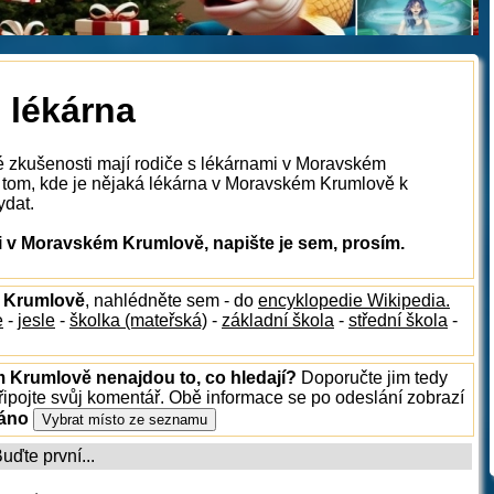
 lékárna
é zkušenosti mají rodiče s lékárnami v Moravském
 tom, kde je nějaká lékárna v Moravském Krumlově k
ydat.
 v Moravském Krumlově, napište je sem, prosím.
m Krumlově
, nahlédněte sem - do
encyklopedie Wikipedia.
e
-
jesle
-
školka (mateřská)
-
základní škola
-
střední škola
-
m Krumlově nenajdou to, co hledají?
Doporučte jim tedy
ipojte svůj komentář. Obě informace se po odeslání zobrazí
ráno
ďte první...