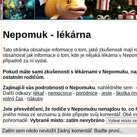
Nepomuk - lékárna
Tato stránka obsahuje informace o tom, jaké zkušenosti mají
obsahovat jak informace o tom, kde je nějaká lékárna v Nepomu
případně za ní vydat.
Pokud máte sami zkušenosti s lékárnami v Nepomuku, nap
ostatním rodičům.
Zajímají-li vás podrobnosti o Nepomuku
, nahlédněte sem -
Další odkazy:
lékař
-
nemocnice
-
porodnice
-
jesle
-
školka (m
volný čas
-
nákupy
Jste přesvědčeni, že rodiče v Nepomuku nenajdou to, co 
jiného místa ze seznamu a dole připojte svůj komentář. Obě i
pohromadě.
Vybrané místo:
zatím nevybráno
Zatím sem nikdo nevložil žádný komentář. Buďte první...