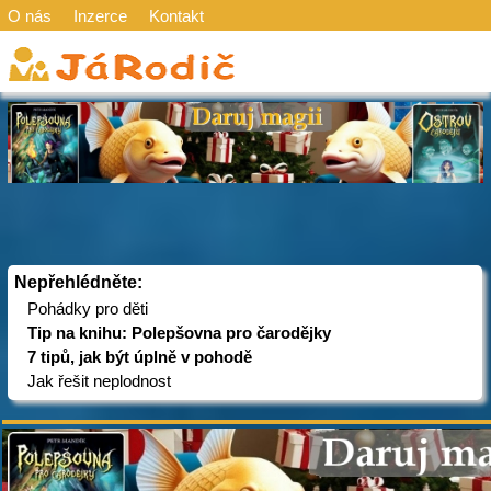
O nás
Inzerce
Kontakt
Nepřehlédněte:
Pohádky pro děti
Tip na knihu: Polepšovna pro čarodějky
7 tipů, jak být úplně v pohodě
Jak řešit neplodnost