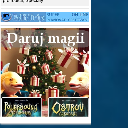
pro rodiče
,
Speciály