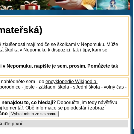
mateřská)
ké zkušenosti mají rodiče se školkami v Nepomuku. Může
á školka v Nepomuku k dispozici, tak i tipy, kam se
 v Nepomuku, napište je sem, prosím. Pomůžete tak
, nahlédněte sem - do
encyklopedie Wikipedia.
porodnice
-
jesle
-
základní škola
-
střední škola
-
volný čas
-
nenajdou to, co hledají?
Doporučte jim tedy návštěvu
ůj komentář. Obě informace se po odeslání zobrazí
ráno
ďte první...