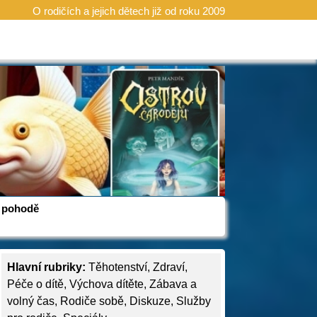
O rodičích a jejich dětech již od roku 2009
 v pohodě
Hlavní rubriky:
Těhotenství
,
Zdraví
,
Péče o dítě
,
Výchova dítěte
,
Zábava a
volný čas
,
Rodiče sobě
,
Diskuze
,
Služby