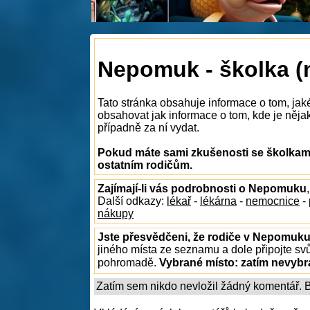
Nepomuk - školka (
Tato stránka obsahuje informace o tom, ja
obsahovat jak informace o tom, kde je nějak
případně za ní vydat.
Pokud máte sami zkušenosti se školkami
ostatním rodičům.
Zajímají-li vás podrobnosti o Nepomuku
Další odkazy:
lékař
-
lékárna
-
nemocnice
-
nákupy
Jste přesvědčeni, že rodiče v Nepomuku 
jiného místa ze seznamu a dole připojte sv
pohromadě.
Vybrané místo:
zatím nevyb
Zatím sem nikdo nevložil žádný komentář. Bu