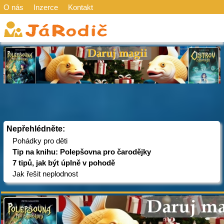
O nás
Inzerce
Kontakt
Nepřehlédněte:
Pohádky pro děti
Tip na knihu: Polepšovna pro čarodějky
7 tipů, jak být úplně v pohodě
Jak řešit neplodnost