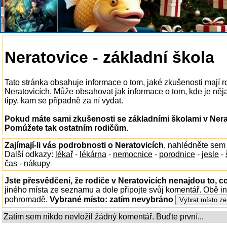
Neratovice - základní škola
Tato stránka obsahuje informace o tom, jaké zkušenosti mají r
Neratovicích. Může obsahovat jak informace o tom, kde je nějak
tipy, kam se případně za ní vydat.
Pokud máte sami zkušenosti se základními školami v Nerat
Pomůžete tak ostatním rodičům.
Zajímají-li vás podrobnosti o Neratovicích
, nahlédněte sem
Další odkazy:
lékař
-
lékárna
-
nemocnice
-
porodnice
-
jesle
-
čas
-
nákupy
Jste přesvědčeni, že rodiče v Neratovicích nenajdou to, co
jiného místa ze seznamu a dole připojte svůj komentář. Obě i
pohromadě.
Vybrané místo:
zatím nevybráno
Zatím sem nikdo nevložil žádný komentář. Buďte první...