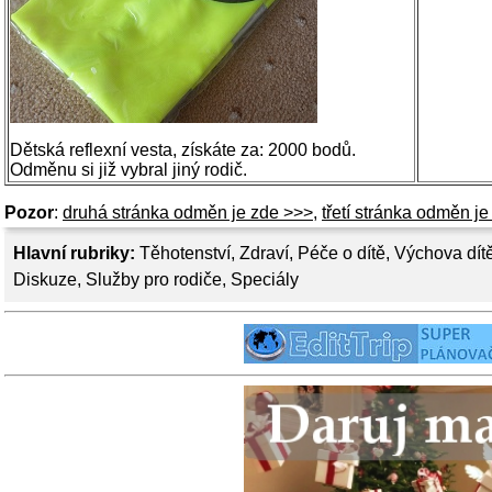
Dětská reflexní vesta, získáte za: 2000 bodů.
Odměnu si již vybral jiný rodič.
Pozor
:
druhá stránka odměn je zde >>>
,
třetí stránka odměn j
Hlavní rubriky:
Těhotenství
,
Zdraví
,
Péče o dítě
,
Výchova dít
Diskuze
,
Služby pro rodiče
,
Speciály