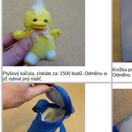
Knížka pr
Plyšový káčula, získáte za: 1500 bodů. Odměnu si
Odměnu si
již vybral jiný rodič.