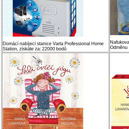
Nafukovac
Domácí nabíjecí stanice Varta Professional Home
Odměnu si
Station, získáte za: 22000 bodů