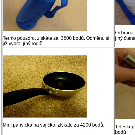
Ochrana r
Termo pouzdro, získáte za: 3500 bodů, Odměnu si
jiný čten
již vybral jiný rodič.
Mini pánvička na vajíčko, získáte za 4200 bodů.
Teleskop
bodů