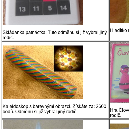
Hladítko 
Skládanka patnáctka; Tuto odměnu si již vybral jiný
rodič.
Kaleidoskop s barevnými obrazci. Získáte za: 2600
Hra Člově
bodů. Odměnu si již vybral jiný rodič.
rodič.