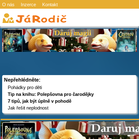
O nás
Inzerce
Kontakt
Nepřehlédněte:
Pohádky pro děti
Tip na knihu: Polepšovna pro čarodějky
7 tipů, jak být úplně v pohodě
Jak řešit neplodnost