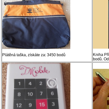
Kniha Pří
Plátěná taška, získáte za: 3450 bodů
bodů. Odm