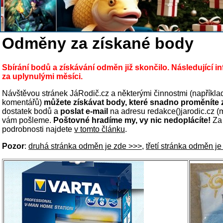
Odměny za získané body
Sbírání bodů a získávání odměn již skončilo. Následující i
za uplynulými měsíci.
Návštěvou stránek JáRodič.cz a některými činnostmi (napříkl
komentářů)
můžete získávat body, které snadno proměníte 
dostatek bodů a
poslat e-mail
na adresu redakce()jarodic.cz (
vám pošleme.
Poštovné hradíme my, vy nic nedoplácíte!
Za 
podrobnosti najdete
v tomto článku
.
Pozor
:
druhá stránka odměn je zde >>>
,
třetí stránka odměn j