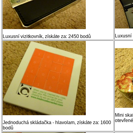
Luxusní 
Luxusní vizitkovník, získáte za: 2450 bodů
Mini ska
otevřené
Jednoduchá skládačka - hlavolam, získáte za: 1600
bodů