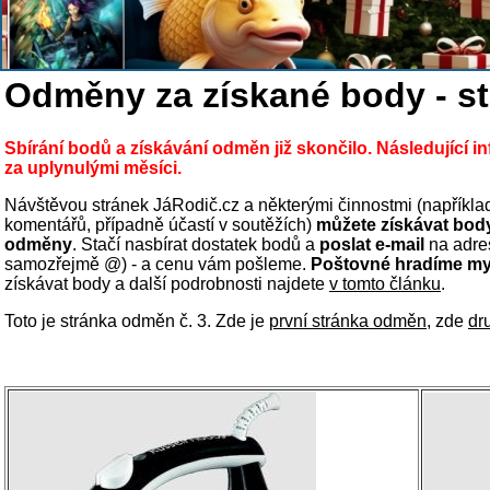
Odměny za získané body - st
Sbírání bodů a získávání odměn již skončilo. Následující i
za uplynulými měsíci.
Návštěvou stránek JáRodič.cz a některými činnostmi (napříkl
komentářů, případně účastí v soutěžích)
můžete získávat body
odměny
. Stačí nasbírat dostatek bodů a
poslat e-mail
na adres
samozřejmě @) - a cenu vám pošleme.
Poštovné hradíme my,
získávat body a další podrobnosti najdete
v tomto článku
.
Toto je stránka odměn č. 3. Zde je
první stránka odměn
, zde
dr