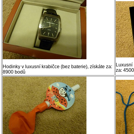
Luxusní 
Hodinky v luxusní krabičce (bez baterie), získáte za:
za: 4500
8900 bodů