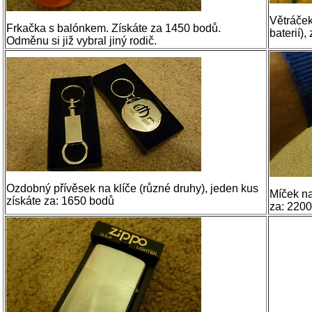
Větráček
Frkačka s balónkem. Získáte za 1450 bodů.
baterií)
Odměnu si již vybral jiný rodič.
Ozdobný přívěsek na klíče (různé druhy), jeden kus
Míček na
získáte za: 1650 bodů
za: 2200