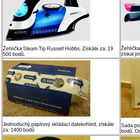
Žehlička
Žehlička Steam Tip Russell Hobbs. Získáte za: 19
získal ji
500 bodů.
Jednoduchý papírový skládací dalekohled, získáte
Sada pro
za: 1400 bodů
bodů. Od