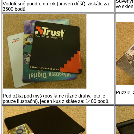
Suvenýr 
Vodotěsné poudro na krk (úroveň déšť), získáte za:
ve sklen
3500 bodů
Puzzle, 
Podložka pod myš (posíláme různé druhy, foto je
pouze ilustrační), jeden kus získáte za: 1400 bodů.