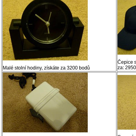
Čepice s
za: 295
Malé stolní hodiny, získáte za 3200 bodů