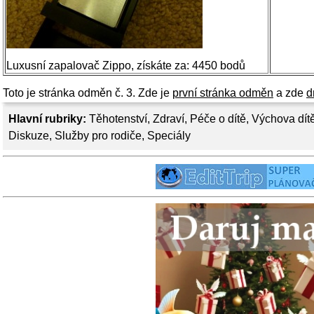
Luxusní zapalovač Zippo, získáte za: 4450 bodů
Toto je stránka odměn č. 3. Zde je
první stránka odměn
a zde
d
Hlavní rubriky:
Těhotenství
,
Zdraví
,
Péče o dítě
,
Výchova dít
Diskuze
,
Služby pro rodiče
,
Speciály