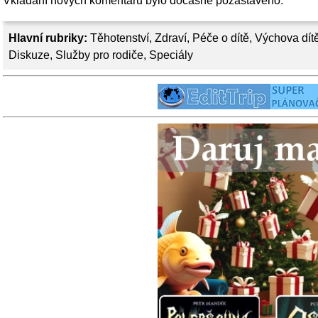
Vkládání nových komentářů bylo dočasně pozastaveno.
Hlavní rubriky:
Těhotenství
,
Zdraví
,
Péče o dítě
,
Výchova dít
Diskuze
,
Služby pro rodiče
,
Speciály