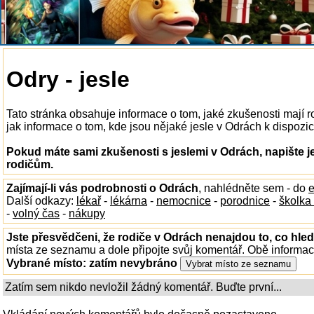
Odry - jesle
Tato stránka obsahuje informace o tom, jaké zkušenosti mají 
jak informace o tom, kde jsou nějaké jesle v Odrách k dispozici
Pokud máte sami zkušenosti s jeslemi v Odrách, napište j
rodičům.
Zajímají-li vás podrobnosti o Odrách
, nahlédněte sem - do
e
Další odkazy:
lékař
-
lékárna
-
nemocnice
-
porodnice
-
školka
-
volný čas
-
nákupy
Jste přesvědčeni, že rodiče v Odrách nenajdou to, co hled
místa ze seznamu a dole připojte svůj komentář. Obě informa
Vybrané místo:
zatím nevybráno
Zatím sem nikdo nevložil žádný komentář. Buďte první...