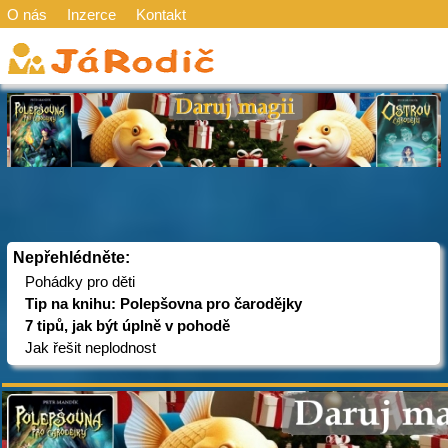
O nás
Inzerce
Kontakt
Nepřehlédněte:
Pohádky pro děti
Tip na knihu: Polepšovna pro čarodějky
7 tipů, jak být úplně v pohodě
Jak řešit neplodnost