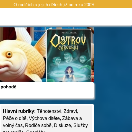
O rodičích a jejich dětech již od roku 2009
 v pohodě
Hlavní rubriky:
Těhotenství
,
Zdraví
,
Péče o dítě
,
Výchova dítěte
,
Zábava a
volný čas
,
Rodiče sobě
,
Diskuze
,
Služby