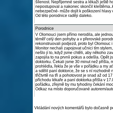
šílenost. Nepříjemné sestra a lékaži ještě
nepostupoval a nakonec skončil kleštěma..kt
nebezpečné- může dojít k poškození hlavy dí
Od této porodnice raději daleko.
Porodnice
V Olomouci jsem přímo nerodila, ale jednou, 
téměř celý den pohyby a v přerovské porodn
rekonstruovali podjezd, proto byl Olomouc i 
Monitor nechali zapojovat učnici tím stylem
nešlo jí to, když jsme chtěli, aby někoho zav
zapojila to na prvníi pokus a odešla. Opět j
doktorku. Čekali jsme 30 minut než přišla, 
prohlédla, řekla že je vše v pořádku a my ať
a sdělil paní doktorce, že se s ní rozhodně n
třičtvrtě na tři a pohotovost je snad až od 1
příchodu lékaře a paní doktorka přišla v 1
pořádku, zřejmě by mu tyhodiny čekání moc
Odkaz na místo doporučované autorem/aut
Vkládání nových komentářů bylo dočasně p