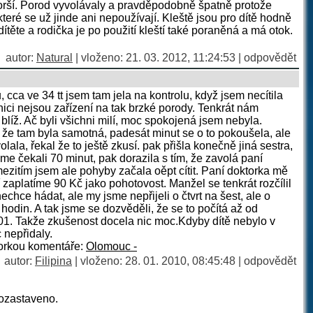
 horší. Porod vyvolávaly a pravděpodobně špatně protože
eré se už jinde ani nepoužívají. Kleště jsou pro dítě hodně
těte a rodička je po použití kleští také poraněná a má otok.
autor:
Natural
| vloženo: 21. 03. 2012, 11:24:53 |
odpovědět
cca ve 34 tt jsem tam jela na kontrolu, když jsem necítila
ici nejsou zařízení na tak brzké porody. Tenkrát nám
blíž. Ač byli všichni milí, moc spokojená jsem nebyla.
, že tam byla samotná, padesát minut se o to pokoušela, ale
olala, řekal že to ještě zkusí. pak přišla konečně jiná sestra,
sme čekali 70 minut, pak dorazila s tím, že zavolá paní
mezitím jsem ale pohyby začala oěpt cítit. Paní doktorka mě
 zaplatíme 90 Kč jako pohotovost. Manžel se tenkrát rozčílil
echce hádat, ale my jsme nepřijeli o čtvrt na šest, ale o
7 hodin. A tak jsme se dozvěděli, že se to počítá až od
7.01. Takže zkušenost docela nic moc.Kdyby dítě nebylo v
 nepřidaly.
orkou komentáře:
Olomouc -
autor:
Filipina
| vloženo: 28. 01. 2010, 08:45:48 |
odpovědět
ozastaveno.