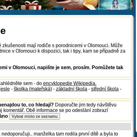
ce
é zkušenosti mají rodiče s porodnicemi v Olomouci. Může
nice v Olomouci k dispozici, tak i tipy, kam se případně za
mi v Olomouci, napište je sem, prosím. Pomůžete tak
nahlédněte sem - do
encyklopedie Wikipedia.
jesle
-
školka (mateřská)
-
základní škola
-
střední škola
-
enajdou to, co hledají?
Doporučte jim tedy návštěvu
ůj komentář. Obě informace se po odeslání zobrazí
ráno
nedoporučuji.. manželka tam rodila první dítě a byla to