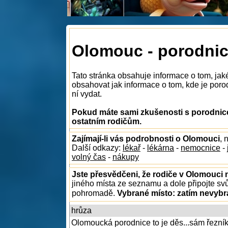
Olomouc - porodni
Tato stránka obsahuje informace o tom, jak
obsahovat jak informace o tom, kde je porod
ní vydat.
Pokud máte sami zkušenosti s porodnice
ostatním rodičům.
Zajímají-li vás podrobnosti o Olomouci
, 
Další odkazy:
lékař
-
lékárna
-
nemocnice
-
volný čas
-
nákupy
Jste přesvědčeni, že rodiče v Olomouci n
jiného místa ze seznamu a dole připojte sv
pohromadě.
Vybrané místo:
zatím nevyb
hrůza
Olomoucká porodnice to je děs...sám řezník 