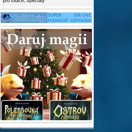
pro rodiče
,
Speciály