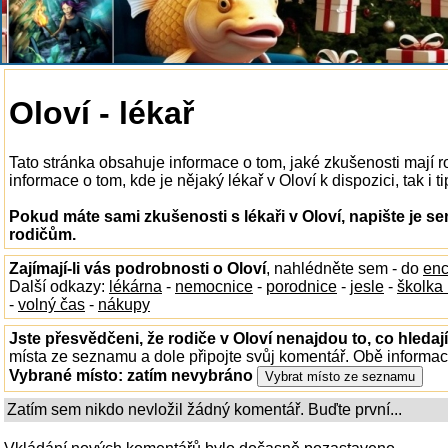
Oloví - lékař
Tato stránka obsahuje informace o tom, jaké zkušenosti mají r
informace o tom, kde je nějaký lékař v Oloví k dispozici, tak i 
Pokud máte sami zkušenosti s lékaři v Oloví, napište je s
rodičům.
Zajímají-li vás podrobnosti o Oloví
, nahlédněte sem - do
enc
Další odkazy:
lékárna
-
nemocnice
-
porodnice
-
jesle
-
školka
-
volný čas
-
nákupy
Jste přesvědčeni, že rodiče v Oloví nenajdou to, co hledaj
místa ze seznamu a dole připojte svůj komentář. Obě informa
Vybrané místo:
zatím nevybráno
Zatím sem nikdo nevložil žádný komentář. Buďte první...