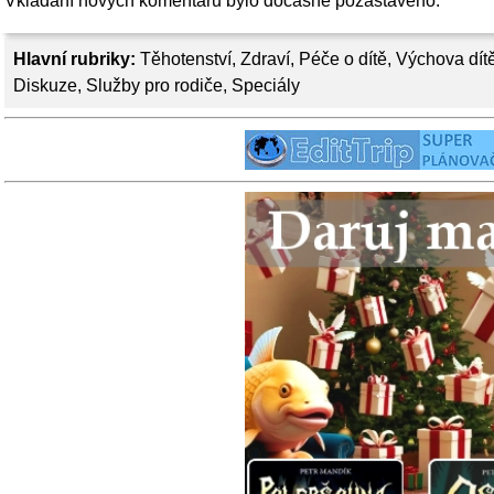
Vkládání nových komentářů bylo dočasně pozastaveno.
Hlavní rubriky:
Těhotenství
,
Zdraví
,
Péče o dítě
,
Výchova dít
Diskuze
,
Služby pro rodiče
,
Speciály