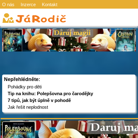
O nás
Inzerce
Kontakt
Nepřehlédněte:
Pohádky pro děti
Tip na knihu: Polepšovna pro čarodějky
7 tipů, jak být úplně v pohodě
Jak řešit neplodnost