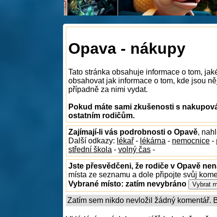
Opava - nákupy
Tato stránka obsahuje informace o tom, ja
obsahovat jak informace o tom, kde jsou něj
případně za nimi vydat.
Pokud máte sami zkušenosti s nakupován
ostatním rodičům.
Zajímají-li vás podrobnosti o Opavě
, nah
Další odkazy:
lékař
-
lékárna
-
nemocnice
-
střední škola
-
volný čas
-
Jste přesvědčeni, že rodiče v Opavě nena
místa ze seznamu a dole připojte svůj kom
Vybrané místo:
zatím nevybráno
Zatím sem nikdo nevložil žádný komentář. Bu