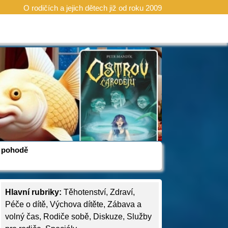
O rodičích a jejich dětech již od roku 2009
 v pohodě
Hlavní rubriky:
Těhotenství
,
Zdraví
,
Péče o dítě
,
Výchova dítěte
,
Zábava a
volný čas
,
Rodiče sobě
,
Diskuze
,
Služby