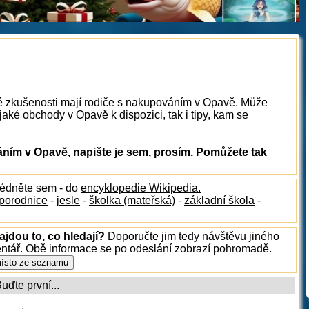
ké zkušenosti mají rodiče s nakupováním v Opavě. Může
aké obchody v Opavě k dispozici, tak i tipy, kam se
ím v Opavě, napište je sem, prosím. Pomůžete tak
lédněte sem - do
encyklopedie Wikipedia.
porodnice
-
jesle
-
školka (mateřská)
-
základní škola
-
jdou to, co hledají?
Doporučte jim tedy návštěvu jiného
entář. Obě informace se po odeslání zobrazí pohromadě.
ďte první...