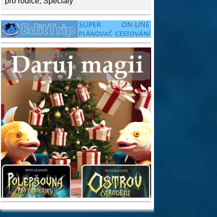
pro rodiče
,
Speciály