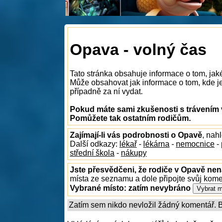
Opava - volný čas
Tato stránka obsahuje informace o tom, jak
Může obsahovat jak informace o tom, kde je 
případně za ní vydat.
Pokud máte sami zkušenosti s trávením 
Pomůžete tak ostatním rodičům.
Zajímají-li vás podrobnosti o Opavě
, nah
Další odkazy:
lékař
-
lékárna
-
nemocnice
-
střední škola
-
nákupy
Jste přesvědčeni, že rodiče v Opavě nena
místa ze seznamu a dole připojte svůj kom
Vybrané místo:
zatím nevybráno
Zatím sem nikdo nevložil žádný komentář. Bu