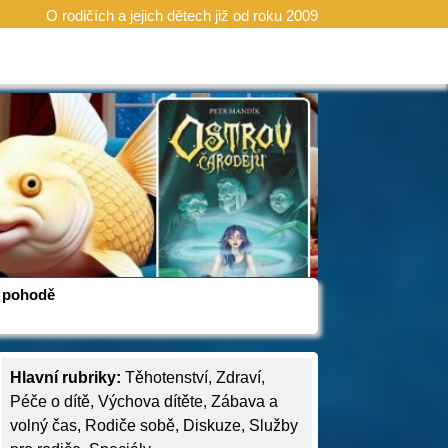
O rodičích a jejich dětech již od roku 2009
 v pohodě
Hlavní rubriky:
Těhotenství
,
Zdraví
,
Péče o dítě
,
Výchova dítěte
,
Zábava a
volný čas
,
Rodiče sobě
,
Diskuze
,
Služby