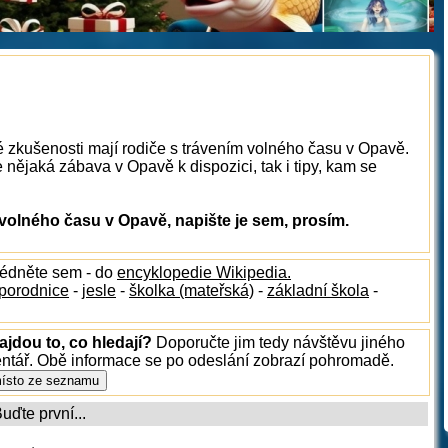
é zkušenosti mají rodiče s trávením volného času v Opavě.
nějaká zábava v Opavě k dispozici, tak i tipy, kam se
volného času v Opavě, napište je sem, prosím.
lédněte sem - do
encyklopedie Wikipedia.
porodnice
-
jesle
-
školka (mateřská)
-
základní škola
-
jdou to, co hledají?
Doporučte jim tedy návštěvu jiného
entář. Obě informace se po odeslání zobrazí pohromadě.
ďte první...