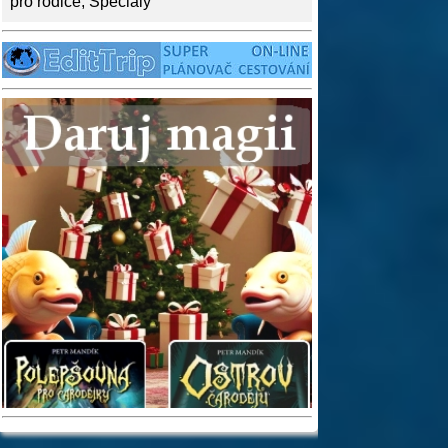
pro rodiče
,
Speciály