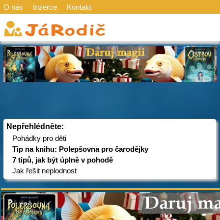
O nás
Inzerce
Kontakt
Nepřehlédněte:
Pohádky pro děti
Tip na knihu: Polepšovna pro čarodějky
7 tipů, jak být úplně v pohodě
Jak řešit neplodnost