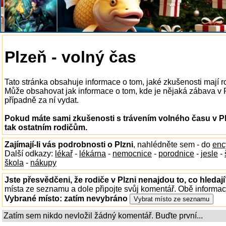
Plzeň - volný čas
Tato stránka obsahuje informace o tom, jaké zkušenosti mají r
Může obsahovat jak informace o tom, kde je nějaká zábava v Plz
případně za ní vydat.
Pokud máte sami zkušenosti s trávením volného času v Pl
tak ostatním rodičům.
Zajímají-li vás podrobnosti o Plzni
, nahlédněte sem - do
enc
Další odkazy:
lékař
-
lékárna
-
nemocnice
-
porodnice
-
jesle
-
škola
-
nákupy
Jste přesvědčeni, že rodiče v Plzni nenajdou to, co hledaj
místa ze seznamu a dole připojte svůj komentář. Obě informa
Vybrané místo:
zatím nevybráno
Zatím sem nikdo nevložil žádný komentář. Buďte první...