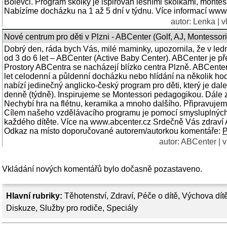
Bolevci. Program školky je ispirován lesními školkami, montes
Nabízíme docházku na 1 až 5 dní v týdnu. Více informací www
autor: Lenka | 
Nové centrum pro děti v Plzni - ABCenter (Golf, AJ, Montessori
Dobrý den, ráda bych Vás, milé maminky, upozornila, že v led
od 3 do 6 let – ABCenter (Active Baby Center). ABCenter je př
Prostory ABCentra se nacházejí blízko centra Plzně. ABCenter 
let celodenní a půldenní docházku nebo hlídání na několik ho
nabízí jedinečný anglicko-český program pro děti, který je dal
denně (týdně). Inspirujeme se Montessori pedagogikou. Dále zaj
Nechybí hra na flétnu, keramika a mnoho dalšího. Připravujeme
Cílem našeho vzdělávacího programu je pomocí smysluplných č
každého dítěte. Více na www.abcenter.cz Srdečně Vás zdraví
Odkaz na místo doporučované autorem/autorkou komentáře:
P
autor: ABCenter | v
Vkládání nových komentářů bylo dočasně pozastaveno.
Hlavní rubriky:
Těhotenství
,
Zdraví
,
Péče o dítě
,
Výchova dít
Diskuze
,
Služby pro rodiče
,
Speciály