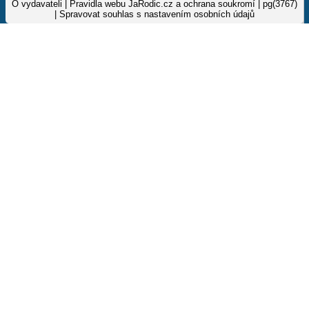
O vydavateli
|
Pravidla webu JaRodic.cz a ochrana soukromí
| pg(3767)
|
Spravovat souhlas s nastavením osobních údajů