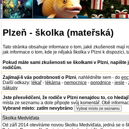
Plzeň - školka (mateřská)
Tato stránka obsahuje informace o tom, jaké zkušenosti mají 
jak informace o tom, kde je nějaká školka v Plzni k dispozici, t
Pokud máte sami zkušenosti se školkami v Plzni, napište 
rodičům.
Zajímají-li vás podrobnosti o Plzni
, nahlédněte sem - do
enc
Další odkazy:
lékař
-
lékárna
-
nemocnice
-
porodnice
-
jesle
-
nákupy
Jste přesvědčeni, že rodiče v Plzni nenajdou to, co hledaj
místa ze seznamu a dole připojte svůj komentář. Obě informa
Vybrané místo:
zatím nevybráno
Školka Medvíďata
Od září 2014 otevíráme novou školku Medvíďata, jedná se o škol